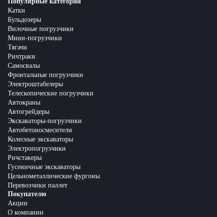
Популярные категории
Катки
Бульдозеры
Вилочные погрузчики
Мини-погрузчики
Тягачи
Ричтраки
Самосвалы
Фронтальные погрузчики
Электроштабелеры
Телескопические погрузчики
Автокраны
Автогрейдеры
Экскаваторы-погрузчики
Автобетоносмесители
Колесные экскаваторы
Электропогрузчики
Ричстакеры
Гусеничные экскаваторы
Цельнометаллические фургоны
Перевозчики паллет
Покупателю
Акции
О компании