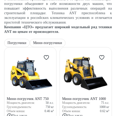
погрузчики объединяют в себе возможности двух машин, что
повышает эффективность выполнения различных операций на
строительной площадке. Техника ANT приспособлена к
эксплуатации в российских климатических условиях и отличается
простотой технического обслуживания.
Компания «ЦТО» предлагает широкий модельный ряд техники
ANT по ценам от производителя.
Погрузчики
Мини-погрузчики
Мини-погрузчик ANT 750
Мини-погрузчик ANT 1000
Мощность двигателя:
50
л.с.
Мощность двигателя:
75
л.с.
Грузоподъемность:
750
кг
Грузоподъемность:
1000
кг
Объем ковша:
0.46
м³
Объем ковша:
0.62
м³
Под заказ
Под заказ