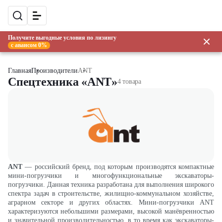
Получите выгодные условия по лизингу
с авансом 0%
Главная
Производители
ANT
Спецтехника «ANT»
4 товара
ANT
—
российский бренд, под которым производятся компактные
мини-погрузчики и многофункциональные экскаваторы-
погрузчики. Данная техника разработана для выполнения широкого
спектра задач в строительстве, жилищно-коммунальном хозяйстве,
аграрном секторе и других областях. Мини-погрузчики ANT
характеризуются небольшими размерами, высокой манёвренностью
и значительной производительностью, в то время как экскаваторы-