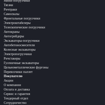
Мини-погрузчики
Тягачи
Ричтраки
Самосвалы
Фронтальные погрузчики
Электроштабелеры
Телескопические погрузчики
Автокраны
Автогрейдеры
Экскаваторы-погрузчики
Автобетоносмесители
Колесные экскаваторы
Электропогрузчики
Ричстакеры
Гусеничные экскаваторы
Цельнометаллические фургоны
Перевозчики паллет
Покупателю
Акции
О компании
Оплата и доставка
Сервис и гарантия
Тендерный отдел
Сотрудничество