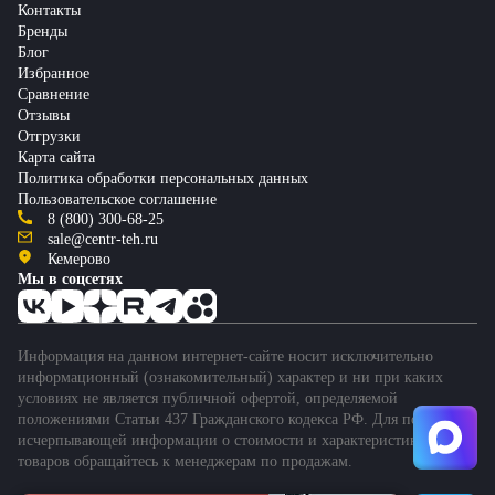
Контакты
Бренды
Блог
Избранное
Сравнение
Отзывы
Отгрузки
Карта сайта
Политика обработки персональных данных
Пользовательское соглашение
8 (800) 300-68-25
sale@centr-teh.ru
Кемерово
Мы в соцсетях
Информация на данном интернет-сайте носит исключительно
информационный (ознакомительный) характер и ни при каких
условиях не является публичной офертой, определяемой
положениями Статьи 437 Гражданского кодекса РФ. Для получения
исчерпывающей информации о стоимости и характеристиках
товаров обращайтесь к менеджерам по продажам.