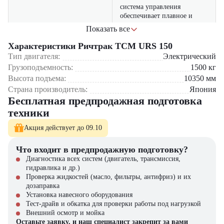
система управления
обеспечивает плавное и
точное позиционирование
Показать все
Точность
вил, что повышает
безопасность и снижает
Характеристики Ричтрак TCM URS 150
риск повреждения груза
Тип двигателя:
Электрический
Грузоподъемность:
1500
кг
операторская зона
Высота подъема:
10350
мм
продумана до мелочей:
Страна производитель:
Япония
регулируемое сиденье,
Бесплатная предпродажная подготовка
Комфорт
амортизированная
платформа и отличная
техники
обзорность улучшают
условия работы
Акция действует до 09.10
Что входит в предпродажную подготовку?
Где применяется ричтрак TCM URS 150?
Диагностика всех систем (двигатель, трансмиссия,
на складских комплексах с многоуровневым хранением палет
гидравлика и др.)
в логистических центрах и терминалах
Проверка жидкостей (масло, фильтры, антифриз) и их
на производствах для перемещения сырья и готовой продукции
дозаправка
в ритейле и торговых сетях, особенно в гипермаркетах и
Установка навесного оборудования
распределительных пунктах
Тест-драйв и обкатка для проверки работы под нагрузкой
Внешний осмотр и мойка
Почему стоит выбрать TCM URS 150?
Оставьте заявку, и наш специалист закрепит за вами