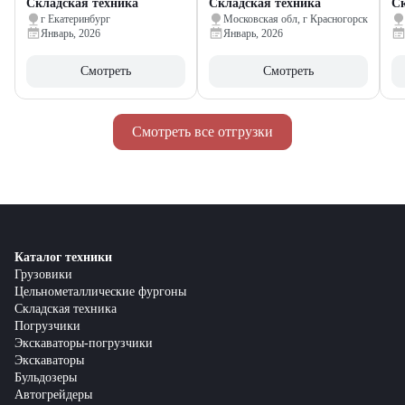
Складская техника
Складская техника
Ск
г Екатеринбург
Московская обл, г Красногорск
Январь, 2026
Январь, 2026
Смотреть
Смотреть
Смотреть все отгрузки
Каталог техники
Грузовики
Цельнометаллические фургоны
Складская техника
Погрузчики
Экскаваторы-погрузчики
Экскаваторы
Бульдозеры
Автогрейдеры