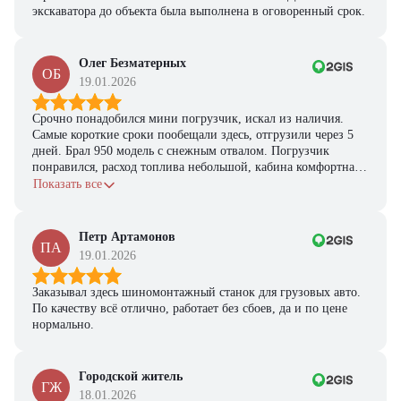
экскаватора до объекта была выполнена в оговоренный срок.
Олег Безматерных
ОБ
19.01.2026
Срочно понадобился мини погрузчик, искал из наличия.
Самые короткие сроки пообещали здесь, отгрузили через 5
дней. Брал 950 модель с снежным отвалом. Погрузчик
понравился, расход топлива небольшой, кабина комфортная,
с задачами справляется.
Показать все
Петр Артамонов
ПА
19.01.2026
Заказывал здесь шиномонтажный станок для грузовых авто.
По качеству всё отлично, работает без сбоев, да и по цене
нормально.
Городской житель
ГЖ
18.01.2026