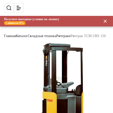
Получите выгодные условия по лизингу
с авансом 0%
Главная
Каталог
Складская техника
Ричтраки
Ричтрак TCM URS 150