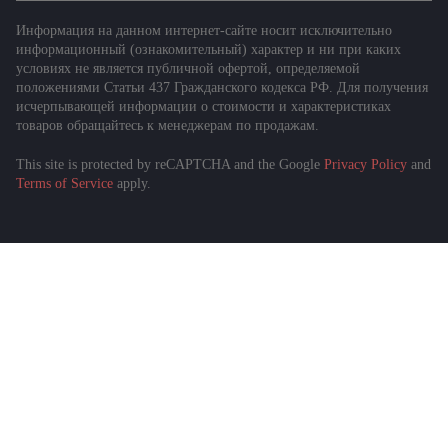
Информация на данном интернет-сайте носит исключительно
информационный (ознакомительный) характер и ни при каких
условиях не является публичной офертой, определяемой
положениями Статьи 437 Гражданского кодекса РФ. Для получения
исчерпывающей информации о стоимости и характеристиках
товаров обращайтесь к менеджерам по продажам.
This site is protected by reCAPTCHA and the Google
Privacy Policy
and
Terms of Service
apply.