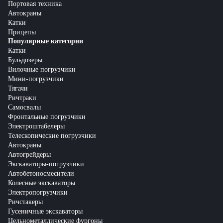
Портовая техника
Автокраны
Катки
Прицепы
Популярные категории
Катки
Бульдозеры
Вилочные погрузчики
Мини-погрузчики
Тягачи
Ричтраки
Самосвалы
Фронтальные погрузчики
Электроштабелеры
Телескопические погрузчики
Автокраны
Автогрейдеры
Экскаваторы-погрузчики
Автобетоносмесители
Колесные экскаваторы
Электропогрузчики
Ричстакеры
Гусеничные экскаваторы
Цельнометаллические фургоны