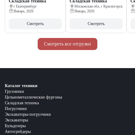
Складская техника
Складская техника
Ск
г Екатеринбург
Московская обл, г Красногорск
Январь, 2026
Январь, 2026
Смотреть
Смотреть
Смотреть все отгрузки
Каталог техники
Грузовики
Цельнометаллические фургоны
Складская техника
Погрузчики
Экскаваторы-погрузчики
Экскаваторы
Бульдозеры
Автогрейдеры