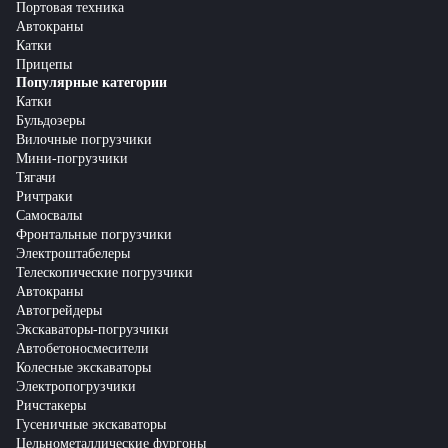
Портовая техника
Автокраны
Катки
Прицепы
Популярные категории
Катки
Бульдозеры
Вилочные погрузчики
Мини-погрузчики
Тягачи
Ричтраки
Самосвалы
Фронтальные погрузчики
Электроштабелеры
Телескопические погрузчики
Автокраны
Автогрейдеры
Экскаваторы-погрузчики
Автобетоносмесители
Колесные экскаваторы
Электропогрузчики
Ричстакеры
Гусеничные экскаваторы
Цельнометаллические фургоны