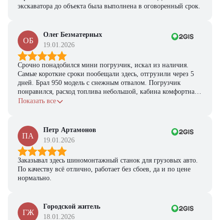
экскаватора до объекта была выполнена в оговоренный срок.
Олег Безматерных
ОБ
19.01.2026
Срочно понадобился мини погрузчик, искал из наличия.
Самые короткие сроки пообещали здесь, отгрузили через 5
дней. Брал 950 модель с снежным отвалом. Погрузчик
понравился, расход топлива небольшой, кабина комфортная,
с задачами справляется.
Показать все
Петр Артамонов
ПА
19.01.2026
Заказывал здесь шиномонтажный станок для грузовых авто.
По качеству всё отлично, работает без сбоев, да и по цене
нормально.
Городской житель
ГЖ
18.01.2026