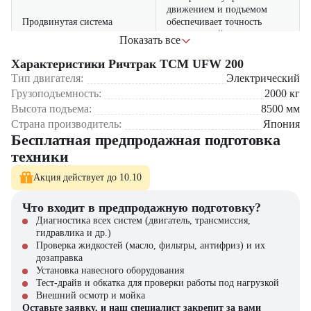
движением и подъемом
Продвинутая система
обеспечивает точность
управления
манипуляций и снижает
Показать все
вероятность ошибок при
работе
Характеристики Ричтрак TCM UFW 200
Тип двигателя:
Электрический
надежный электродвигатель
Грузоподъемность:
2000
кг
и система рекуперации
Энергоэффективность и
Высота подъема:
8500
мм
энергии снижают
долговечность
Страна производитель:
Япония
энергопотребление и
Бесплатная предпродажная подготовка
эксплуатационные расходы
техники
Где применяется ричтрак TCM UFW 200?
Акция действует до 10.10
Логистические центры и распределительные базы
Что входит в предпродажную подготовку?
Производственные склады с интенсивным грузооборотом
Оптовые торговые комплексы
Диагностика всех систем (двигатель, трансмиссия,
Предприятия тяжелой промышленности
гидравлика и др.)
Сельскохозяйственные хранилища
Проверка жидкостей (масло, фильтры, антифриз) и их
дозаправка
Почему стоит выбрать TCM UFW 200?
Установка навесного оборудования
Тест-драйв и обкатка для проверки работы под нагрузкой
Оптимальное сочетание грузоподъемности и компактности
Внешний осмотр и мойка
Передовая система управления
Оставьте заявку, и наш специалист закрепит за вами