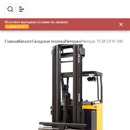
Получите выгодные условия по лизингу
с авансом 0%
Главная
Каталог
Складская техника
Ричтраки
Ричтрак TCM UFW 200