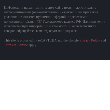
Информация на данном интернет-сайте носит исключительно
информационный (ознакомительный) характер и ни при каких
условиях не является публичной офертой, определяемой
положениями Статьи 437 Гражданского кодекса РФ. Для получения
исчерпывающей информации о стоимости и характеристиках
товаров обращайтесь к менеджерам по продажам.
This site is protected by reCAPTCHA and the Google
Privacy Policy
and
Terms of Service
apply.