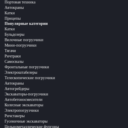
Портовая техника
Автокраны
Катки
Прицепы
Популярные категории
Катки
Бульдозеры
Вилочные погрузчики
Мини-погрузчики
Тягачи
Ричтраки
Самосвалы
Фронтальные погрузчики
Электроштабелеры
Телескопические погрузчики
Автокраны
Автогрейдеры
Экскаваторы-погрузчики
Автобетоносмесители
Колесные экскаваторы
Электропогрузчики
Ричстакеры
Гусеничные экскаваторы
Цельнометаллические фургоны