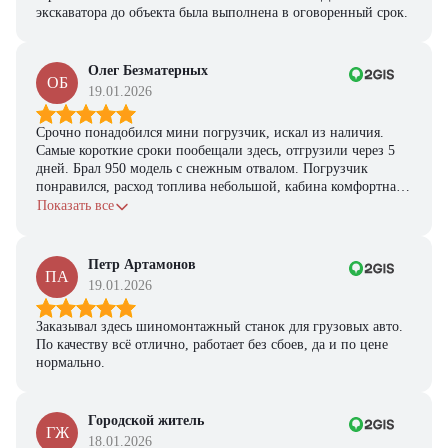
экскаватора до объекта была выполнена в оговоренный срок.
Олег Безматерных
ОБ
19.01.2026
Срочно понадобился мини погрузчик, искал из наличия.
Самые короткие сроки пообещали здесь, отгрузили через 5
дней. Брал 950 модель с снежным отвалом. Погрузчик
понравился, расход топлива небольшой, кабина комфортная,
с задачами справляется.
Показать все
Петр Артамонов
ПА
19.01.2026
Заказывал здесь шиномонтажный станок для грузовых авто.
По качеству всё отлично, работает без сбоев, да и по цене
нормально.
Городской житель
ГЖ
18.01.2026