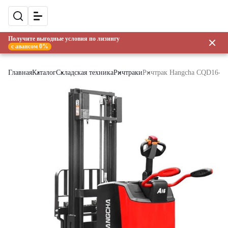
Получите выгодные условия по лизингу
с авансом 0%
Главная
Каталог
Складская техника
Ричтраки
Ричтрак Hangcha CQD16-