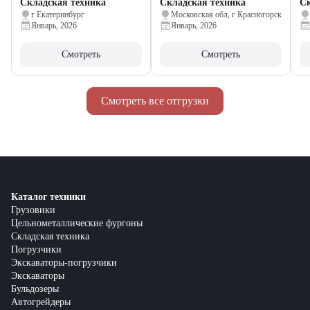
Складская техника
Складская техника
Ск
г Екатеринбург
Московская обл, г Красногорск
Январь, 2026
Январь, 2026
Смотреть
Смотреть
Смотреть все отгрузки
Каталог техники
Грузовики
Цельнометаллические фургоны
Складская техника
Погрузчики
Экскаваторы-погрузчики
Экскаваторы
Бульдозеры
Автогрейдеры