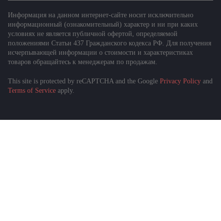
Информация на данном интернет-сайте носит исключительно
информационный (ознакомительный) характер и ни при каких
условиях не является публичной офертой, определяемой
положениями Статьи 437 Гражданского кодекса РФ. Для получения
исчерпывающей информации о стоимости и характеристиках
товаров обращайтесь к менеджерам по продажам.
This site is protected by reCAPTCHA and the Google
Privacy Policy
and
Terms of Service
apply.