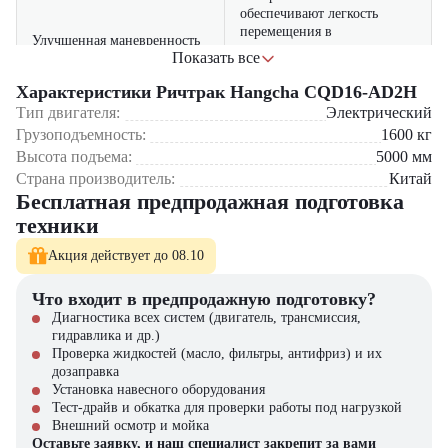
обеспечивают легкость
перемещения в
Улучшенная маневренность
ограниченных
Показать все
пространствах, что особенно
важно в современных
Характеристики Ричтрак Hangcha CQD16-AD2H
складах
Тип двигателя:
Электрический
Грузоподъемность:
1600
кг
оснащен передовыми
Высота подъема:
5000
мм
системами управления и
Страна производитель:
Китай
безопасности, включая
Бесплатная предпродажная подготовка
функции автоматической
Современные технологии
стабилизации, что
техники
минимизирует риски и
повышает эффективность
Акция действует до 08.10
работы
Что входит в предпродажную подготовку?
использует
Диагностика всех систем (двигатель, трансмиссия,
высокоэффективные
гидравлика и др.)
аккумуляторы, которые
Энергоэффективность
Проверка жидкостей (масло, фильтры, антифриз) и их
обеспечивают длительное
дозаправка
время работы и сокращают
Установка навесного оборудования
затраты на электроэнергию
Тест-драйв и обкатка для проверки работы под нагрузкой
Внешний осмотр и мойка
Оставьте заявку, и наш специалист закрепит за вами
Где применяется ричтрак Hangcha CQD16-AD2H?