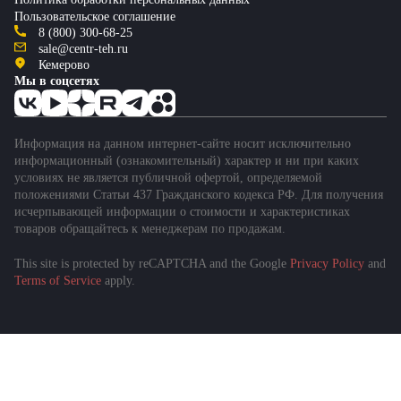
Пользовательское соглашение
8 (800) 300-68-25
sale@centr-teh.ru
Кемерово
Мы в соцсетях
Информация на данном интернет-сайте носит исключительно
информационный (ознакомительный) характер и ни при каких
условиях не является публичной офертой, определяемой
положениями Статьи 437 Гражданского кодекса РФ. Для получения
исчерпывающей информации о стоимости и характеристиках
товаров обращайтесь к менеджерам по продажам.
This site is protected by reCAPTCHA and the Google
Privacy Policy
and
Terms of Service
apply.