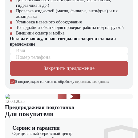
Отличная маневренность и компактные размеры для работы в
гидравлика и др.)
узких местах
Проверка жидкостей (масло, фильтры, антифриз) и их
Комфорт и безопасность оператора благодаря эргономичному
дозаправка
дизайну
Установка навесного оборудования
Долговечность и минимальные затраты на техническое
Тест-драйв и обкатка для проверки работы под нагрузкой
обслуживание
Внешний осмотр и мойка
Оставьте заявку, и наш специалист закрепит за вами
Купить электрический вилочный погрузчик Zoomlion FB30Z-J
предложение
в компании "ЦТО"
Имя
Компания "ЦТО" – официальный дилер техники Zoomlion,
Номер телефона
предлагающий новые модели складского оборудования с гарантией.
У нас вы найдете: широкий выбор спецтехники, вилочных
Закрепить предложение
погрузчиков, малой складской техники, навесного оборудования,
запчасти для долгосрочной эксплуатации, профессиональные
Я подтверждаю согласие на обработку
персональных данных
консультации по выбору техники.
Мы осуществляем быструю доставку по всей России и
обеспечиваем сервисное обслуживание и ремонт.
12.03.2025
Предпродажная подготовка
📞 Звоните прямо сейчас для уточнения деталей и оформления
Для покупателя
заказа!
Сервис и гарантия
Выбирайте надежность и качество – выбирайте Zoomlion
Официальный сервисный центр
FB30Z-J в "ЦТО"!