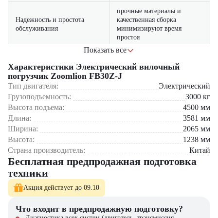
прочные материалы и
Надежность и простота
качественная сборка
обслуживания
минимизируют время
простоя
Показать все
экономное потребление
Энергоэффективность
энергии снижает
Характеристики Электрический вилочный
эксплуатационные расходы
погрузчик Zoomlion FB30Z-J
Тип двигателя:
Электрический
Где применяется вилочный погрузчик Zoomlion FB30Z-
Грузоподъемность:
3000
кг
J?
Высота подъема:
4500
мм
Длина:
3581
мм
Складские комплексы и распределительные центры
Ширина:
2065
мм
Производственные цеха с интенсивным грузооборотом
Высота:
1238
мм
Торгово-логистические базы и магазины
Предприятия пищевой промышленности
Страна производитель:
Китай
Заводы и фабрики с ограниченным пространством для маневров
Бесплатная предпродажная подготовка
техники
Почему стоит выбрать Zoomlion FB30Z-J?
Акция действует до 09.10
Грузоподъемность 3000 кг для работы с тяжелыми грузами
Электрический двигатель – экологически чистая и экономичная
Что входит в предпродажную подготовку?
эксплуатация
Диагностика всех систем (двигатель, трансмиссия,