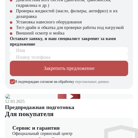
Почему стоит выбрать TCM FB20-9?
гидравлика и др.)
Проверка жидкостей (масло, фильтры, антифриз) и их
Минимальные затраты на обслуживание
дозаправка
Японское качество
Установка навесного оборудования
Экологическая чистота
Тест-драйв и обкатка для проверки работы под нагрузкой
Высокая точность работы
Внешний осмотр и мойка
Универсальность
Оставьте заявку, и наш специалист закрепит за вами
предложение
Купить электрический вилочный погрузчик TCM FB20-9 в
Имя
компании "ЦТО"
Номер телефона
Компания "ЦТО" – официальный дилер техники TCM,
предлагающий новые модели складского оборудования с гарантией.
Закрепить предложение
У нас вы найдете: широкий выбор спецтехники, вилочных
погрузчиков, малой складской техники, навесного оборудования,
Я подтверждаю согласие на обработку
персональных данных
запчасти для долгосрочной эксплуатации, профессиональные
консультации по выбору техники.
Мы осуществляем быструю доставку по всей России и
12.03.2025
обеспечиваем сервисное обслуживание и ремонт.
Предпродажная подготовка
Для покупателя
📞 Звоните прямо сейчас для уточнения деталей и оформления
заказа!
Сервис и гарантия
Официальный сервисный центр
Выбирайте надежность и качество – выбирайте TCM FB20-9 в