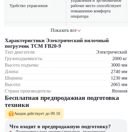
управления и эргономичное
Удобство управления
рабочее место способствуют
повышению комфорта
оператора
качественные материалы и
Показать все
сборка от TCM
Надежность и долговечность
обеспечивают стабильную
Характеристики Электрический вилочный
работу даже при
погрузчик TCM FB20-9
интенсивных нагрузках
Тип двигателя:
Электрический
Грузоподъемность:
2000
кг
многоуровневая система
Высота подъема:
3000
мм
защиты и устойчивость на
Безопасность эксплуатации
Длина:
поворотах минимизируют
2740
мм
риск аварийных ситуаций
Ширина:
1230
мм
Высота:
2065
мм
Где применяется вилочный погрузчик TCM FB20-9?
Страна производитель:
Япония
Бесплатная предпродажная подготовка
Склады с узкими проходами
техники
Логистические комплексы и распределительные центры
Предприятия пищевой и фармацевтической отрасли
Акция действует до 09.10
Автосалоны и дилерские центры
Производственные цеха и мастерские
Что входит в предпродажную подготовку?
Диагностика всех систем (двигатель, трансмиссия,