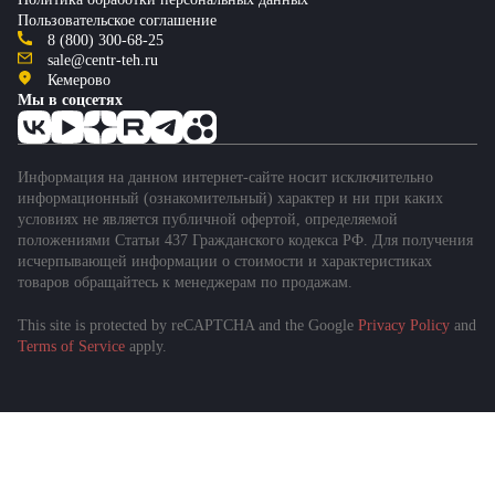
Пользовательское соглашение
8 (800) 300-68-25
sale@centr-teh.ru
Кемерово
Мы в соцсетях
Информация на данном интернет-сайте носит исключительно
информационный (ознакомительный) характер и ни при каких
условиях не является публичной офертой, определяемой
положениями Статьи 437 Гражданского кодекса РФ. Для получения
исчерпывающей информации о стоимости и характеристиках
товаров обращайтесь к менеджерам по продажам.
This site is protected by reCAPTCHA and the Google
Privacy Policy
and
Terms of Service
apply.