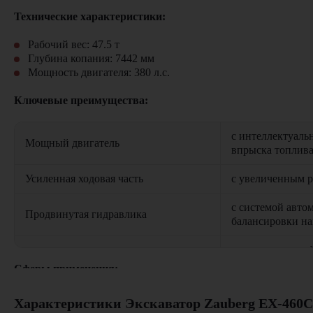
Технические характеристики:
Рабочий вес: 47.5 т
Глубина копания: 7442 мм
Мощность двигателя: 380 л.с.
Ключевые преимущества:
с интеллектуаль
Мощный двигатель
впрыска топлив
Усиленная ходовая часть
с увеличенным р
с системой авто
Продвинутая гидравлика
балансировки на
с шумоизоляцие
Премиум-кабина
панелью управл
Сферы применения:
Эко-режим
для оптимизации
Промышленное строительство (глубокие котлованы, фунд
Характеристики Экскаватор Zauberg EX-460C
Карьерные разработки (вскрышные работы)