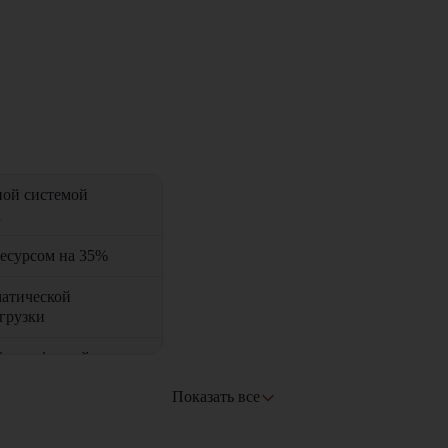
ной системой
а
есурсом на 35%
матической
грузки
й и цифровой
ения
Показать все
 расхода топлива
аменты)