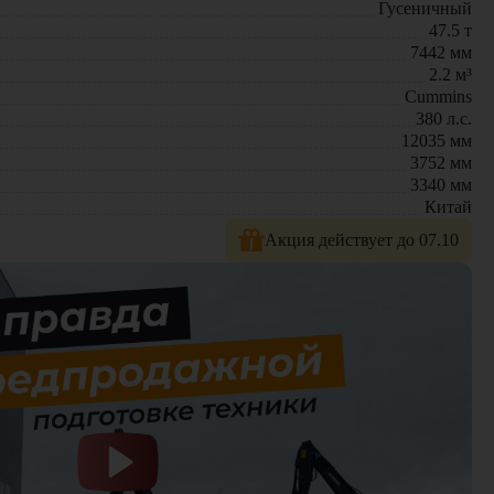
Гусеничный
47.5
т
7442
мм
2.2
м³
Cummins
380
л.с.
12035
мм
3752
мм
3340
мм
Китай
Акция действует до 07.10