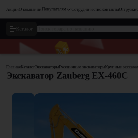
Покупателям
Акции
О компании
Сотрудничество
Контакты
Отгрузки
Каталог
Главная
Каталог
Экскаваторы
Гусеничные экскаваторы
Крупные экскава
Экскаватор Zauberg EX-460C