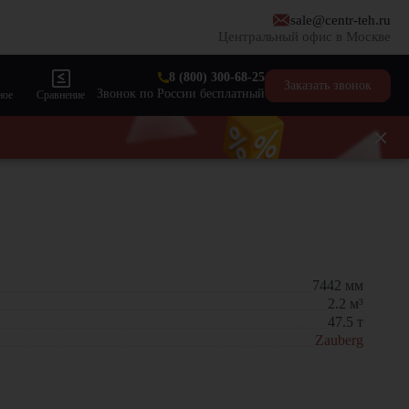
sale@centr-teh.ru
Центральный офис в Москве
8 (800) 300-68-25
Заказать звонок
Звонок по России бесплатный
ное
Сравнение
7442
мм
2.2
м³
47.5
т
Zauberg