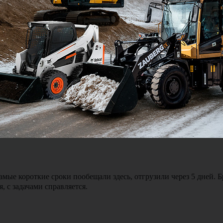
Я подтве
ялся и был на связи можно сказать 24 на 7. Доставка экскавато
мые короткие сроки пообещали здесь, отгрузили через 5 дней. 
, с задачами справляется.