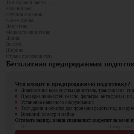
Тип ходовой части:
Дорожное строительство (планировка территорий)
Рабочий вес:
Гидротехнические сооружения
Глубина копания:
Демонтаж промышленных объектов
Объем ковша:
Двигатель:
5 причин выбрать EX-460C:
Мощность двигателя:
Длина:
Лидер по мощности в своем классе
Высота:
Экономия до 25% на эксплуатационных расходах
Ширина:
Удобство обслуживания благодаря продуманной конструк
Страна производитель:
Повышенная безопасность оператора
Бесплатная предпродажная подгото
Адаптивность к различным условиям работы
Приобрести экскаватор Zauberg EX-460C
можно у официал
Что входит в предпродажную подготовку?
Прямые поставки с завода-изготовителя
Диагностика всех систем (двигатель, трансмиссия, гид
Круглосуточная сервисная поддержка
Проверка жидкостей (масло, фильтры, антифриз) и их 
Индивидуальные финансовые решения
Установка навесного оборудования
Тест-драйв и обкатка для проверки работы под нагруз
Звоните в «ЦТО» – и получите эксклюзивные условия на 
Внешний осмотр и мойка
Оставьте заявку, и наш специалист закрепит за вами 
Имя
Номер теле