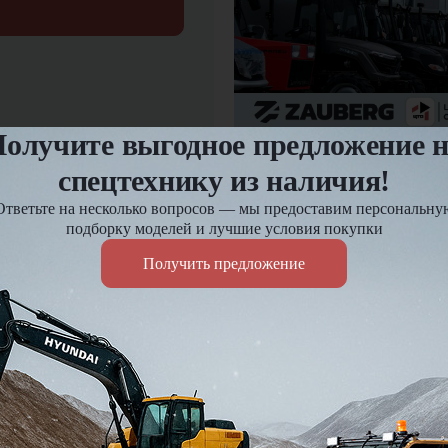
олучите выгодное предложение 
12.03.2025
спецтехнику из наличия!
Предпродажная подгот
Ответьте на несколько вопросов — мы предоставим персональну
подборку моделей и лучшие условия покупки
Оплата и доставка
Получить предложение
езд и
Доставка по России до 7 д
Действует гибкая система 
Подробнее