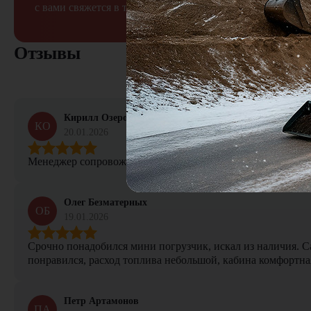
с вами свяжется в течение 15 минут
Отзывы
Кирилл Озеров
КО
20.01.2026
Менеджер сопровождал сделку от начала и до конца, не тер
Олег Безматерных
ОБ
19.01.2026
Срочно понадобился мини погрузчик, искал из наличия. Са
понравился, расход топлива небольшой, кабина комфортная
Петр Артамонов
ПА