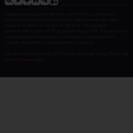
Информация на данном интернет-сайте носит исключительно
информационный (ознакомительный) характер и ни при каких
условиях не является публичной офертой, определяемой
положениями Статьи 437 Гражданского кодекса РФ. Для получения
исчерпывающей информации о стоимости и характеристиках
товаров обращайтесь к менеджерам по продажам.
This site is protected by reCAPTCHA and the Google
Privacy Policy
and
Terms of Service
apply.