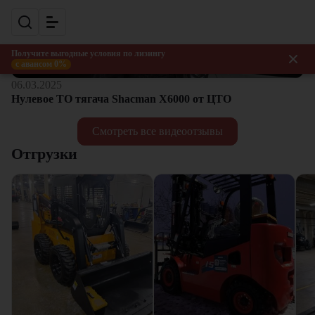
Получите выгодные условия по лизингу
с авансом 0%
06.03.2025
Нулевое ТО тягача Shacman Х6000 от ЦТО
Смотреть все видеоотзывы
Отгрузки