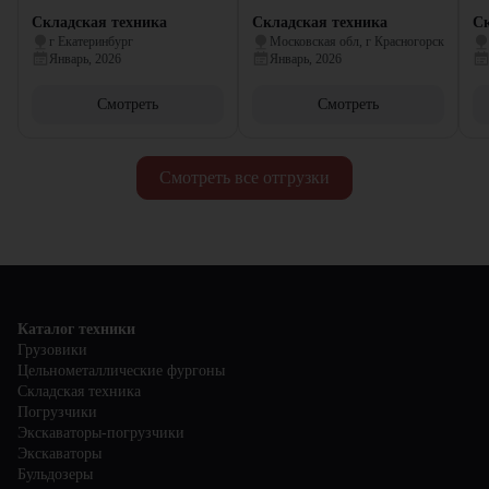
Складская техника
Складская техника
Ск
г Екатеринбург
Московская обл, г Красногорск
Январь, 2026
Январь, 2026
Смотреть
Смотреть
Смотреть все отгрузки
Каталог техники
Грузовики
Цельнометаллические фургоны
Складская техника
Погрузчики
Экскаваторы-погрузчики
Экскаваторы
Бульдозеры