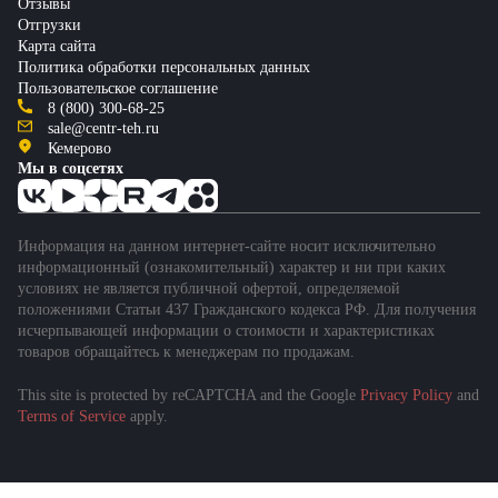
Отзывы
Отгрузки
Карта сайта
Политика обработки персональных данных
Пользовательское соглашение
8 (800) 300-68-25
sale@centr-teh.ru
Кемерово
Мы в соцсетях
Информация на данном интернет-сайте носит исключительно
информационный (ознакомительный) характер и ни при каких
условиях не является публичной офертой, определяемой
положениями Статьи 437 Гражданского кодекса РФ. Для получения
исчерпывающей информации о стоимости и характеристиках
товаров обращайтесь к менеджерам по продажам.
This site is protected by reCAPTCHA and the Google
Privacy Policy
and
Terms of Service
apply.