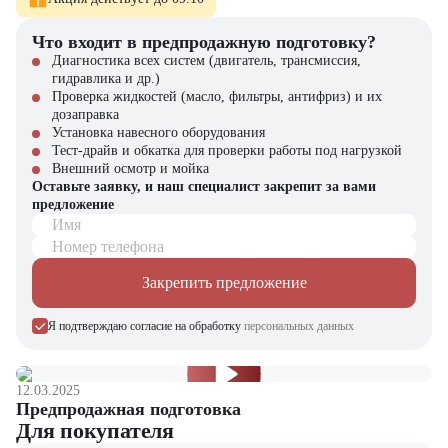
продуктивность оператора
Что входит в предпродажную подготовку?
современная тормозная
система и устойчивое шасси
Диагностика всех систем (двигатель, трансмиссия,
Безопасность
обеспечивают надежную
гидравлика и др.)
работу
Проверка жидкостей (масло, фильтры, антифриз) и их
дозаправка
Установка навесного оборудования
Где применяется Дизельный вилочный погрузчик
Тест-драйв и обкатка для проверки работы под нагрузкой
Zauberg DS25?
Внешний осмотр и мойка
Оставьте заявку, и наш специалист закрепит за вами
складах и логистических комплексах;
предложение
производственных предприятиях;
Имя
строительных площадках;
Номер телефона
транспортных терминалах;
объектах с ограниченным пространством для маневра техники.
Закрепить предложение
Почему стоит выбрать Zauberg DS25?
Я подтверждаю согласие на обработку
персональных данных
Дизельный вилочный погрузчик Zauberg DS25 сочетает мощность,
надежность и экономичность, обеспечивая быструю и безопасную
обработку грузов, а также высокую производительность на любом
12.03.2025
предприятии.
Предпродажная подготовка
Для покупателя
Купить Дизельный вилочный погрузчик Zauberg DS25
можно в
компании
"ЦТО"
. Компания "ЦТО" является официальным