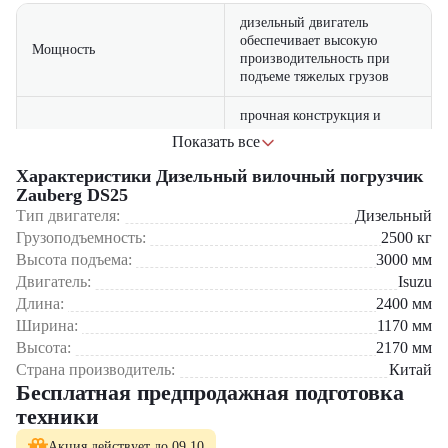
дизельный двигатель
обеспечивает высокую
Мощность
производительность при
подъеме тяжелых грузов
прочная конструкция и
качественные материалы
Показать все
Надежность
гарантируют долгий срок
службы техники
Характеристики Дизельный вилочный погрузчик
Zauberg DS25
оптимальные габариты
Тип двигателя:
Дизельный
позволяют работать в
Грузоподъемность:
2500
кг
Маневренность
ограниченных
Высота подъема:
3000
мм
пространствах и узких
Двигатель:
коридорах
Isuzu
Длина:
2400
мм
низкий расход топлива при
Ширина:
1170
мм
Экономичность
высокой эффективности
Высота:
2170
мм
работы
Страна производитель:
Китай
Бесплатная предпродажная подготовка
удобная кабина с
техники
эргономичной панелью
Комфорт
управления повышает
Акция действует до 09.10