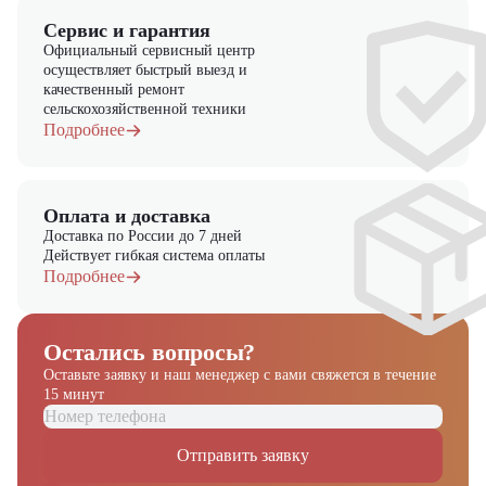
дилером и предлагает новые модели техники. На нашем сайте вы
Сервис и гарантия
найдете широкий выбор спецтехники, вилочной и малой складской
Официальный сервисный центр
техники, навесного оборудования и запчастей.
осуществляет быстрый выезд и
качественный ремонт
сельскохозяйственной техники
Подробнее
Оплата и доставка
Доставка по России до 7 дней
Действует гибкая система оплаты
Подробнее
Остались вопросы?
Оставьте заявку и наш менеджер
с вами свяжется в течение
15 минут
Отправить заявку