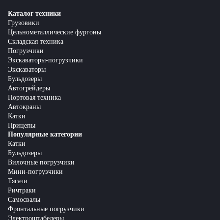
Каталог техники
Грузовики
Цельнометаллические фургоны
Складская техника
Погрузчики
Экскаваторы-погрузчики
Экскаваторы
Бульдозеры
Автогрейдеры
Портовая техника
Автокраны
Катки
Прицепы
Популярные категории
Катки
Бульдозеры
Вилочные погрузчики
Мини-погрузчики
Тягачи
Ричтраки
Самосвалы
Фронтальные погрузчики
Электроштабелеры