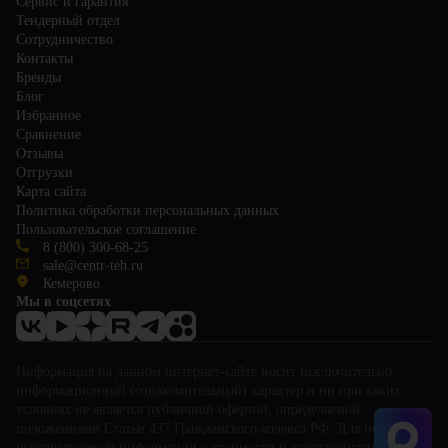
Сервис и гарантия
Тендерный отдел
Сотрудничество
Контакты
Бренды
Блог
Избранное
Сравнение
Отзывы
Отгрузки
Карта сайта
Политика обработки персональных данных
Пользовательское соглашение
8 (800) 300-68-25
sale@centr-teh.ru
Кемерово
Мы в соцсетях
Информация на данном интернет-сайте носит исключительно
информационный (ознакомительный) характер и ни при каких
условиях не является публичной офертой, определяемой
положениями Статьи 437 Гражданского кодекса РФ. Для получения
исчерпывающей информации о стоимости и характеристиках