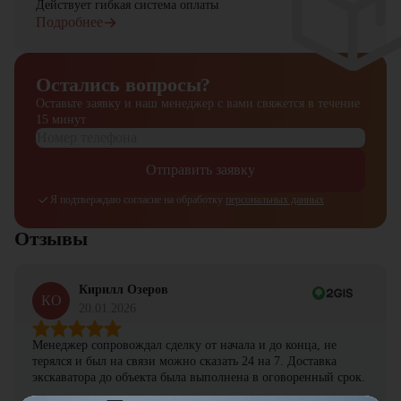
Действует гибкая система оплаты
Подробнее
Остались вопросы?
Оставьте заявку и наш менеджер
с вами свяжется в течение
15 минут
Отправить заявку
Я подтверждаю согласие на обработку
персональных данных
Отзывы
Кирилл Озеров
КО
20.01.2026
Менеджер сопровождал сделку от начала и до конца, не
терялся и был на связи можно сказать 24 на 7. Доставка
экскаватора до объекта была выполнена в оговоренный срок.