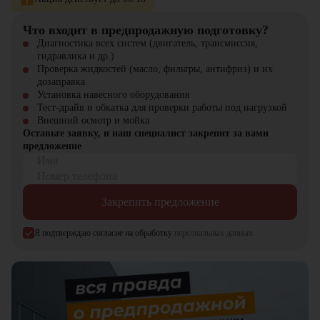
удобным управлением
Комфорт
повышает эффективность
оператора
Что входит в предпродажную подготовку?
Диагностика всех систем (двигатель, трансмиссия,
современная система
гидравлика и др.)
тормозов и устойчивое
Проверка жидкостей (масло, фильтры, антифриз) и их
Безопасность
шасси обеспечивают
дозаправка
стабильную работу
Установка навесного оборудования
Тест-драйв и обкатка для проверки работы под нагрузкой
Внешний осмотр и мойка
Где применяется Дизельный вилочный погрузчик
Оставьте заявку, и наш специалист закрепит за вами
Zauberg DS20?
предложение
Имя
складах и логистических комплексах;
Номер телефона
производственных и перерабатывающих предприятиях;
строительных площадках;
Закрепить предложение
транспортно-распределительных терминалах;
объектах с ограниченным пространством для маневра техники.
Я подтверждаю согласие на обработку
персональных данных
Почему стоит выбрать Zauberg DS20?
Дизельный вилочный погрузчик Zauberg DS20 сочетает высокую
надежность, мощность и экономичность, обеспечивая эффективную
и безопасную работу с грузами в любых условиях.
Купить Дизельный вилочный погрузчик Zauberg DS20
можно в