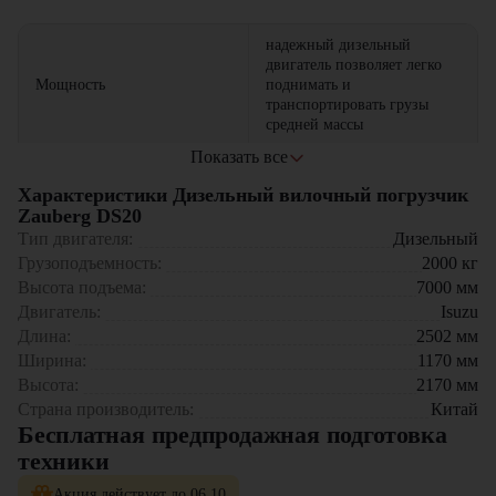
надежный дизельный
двигатель позволяет легко
Мощность
поднимать и
транспортировать грузы
средней массы
Показать все
прочная конструкция и
качественные
Характеристики Дизельный вилочный погрузчик
Надежность
комплектующие
Zauberg DS20
обеспечивают долгий срок
Тип двигателя:
Дизельный
службы техники
Грузоподъемность:
2000
кг
Высота подъема:
7000
мм
компактные размеры
Двигатель:
позволяют работать в узких
Isuzu
Маневренность
проходах и ограниченном
Длина:
2502
мм
пространстве
Ширина:
1170
мм
Высота:
2170
мм
оптимальный расход
Страна производитель:
Китай
Экономичность
топлива при высокой
Бесплатная предпродажная подготовка
производительности работы
техники
эргономичная кабина с
Акция действует до 06.10