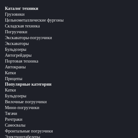
Каталог техники
Грузовики
Цельнометаллические фургоны
Складская техника
Погрузчики
Экскаваторы-погрузчики
Экскаваторы
Бульдозеры
Автогрейдеры
Портовая техника
Автокраны
Катки
Прицепы
Популярные категории
Катки
Бульдозеры
Вилочные погрузчики
Мини-погрузчики
Тягачи
Ричтраки
Самосвалы
Фронтальные погрузчики
Электроштабелеры