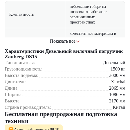
небольшие габариты
позволяют работать в
Компактность
ограниченных
пространствах
качественные материалы и
прочная конструкция
Показать все
Надежность
обеспечивают долговечность
техники
Характеристики Дизельный вилочный погрузчик
Zauberg DS15
дизельный двигатель
Тип двигателя:
Дизельный
снижает расход топлива при
Экономичность
Грузоподъемность:
1500
кг
высокой
Высота подъема:
3000
мм
производительности
Двигатель:
Xinchai
эргономичная кабина и
Длина:
2065
мм
удобное управление
Ширина:
1086
мм
Комфорт
повышают эффективность
Высота:
2170
мм
оператора
Страна производитель:
Китай
Бесплатная предпродажная подготовка
современная система
техники
тормозов и устойчивое
Безопасность
шасси обеспечивают
Акция действует до 09.10