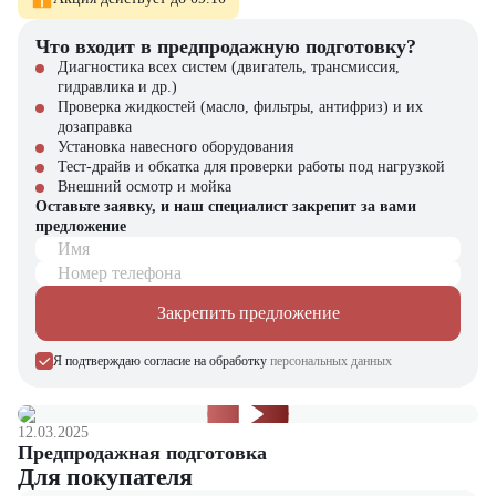
безопасную работу
Что входит в предпродажную подготовку?
Где применяется Дизельный вилочный погрузчик
Диагностика всех систем (двигатель, трансмиссия,
Zauberg DS15?
гидравлика и др.)
Проверка жидкостей (масло, фильтры, антифриз) и их
складах и логистических центрах;
дозаправка
производственных предприятиях;
Установка навесного оборудования
небольших строительных площадках;
Тест-драйв и обкатка для проверки работы под нагрузкой
транспортных и грузовых терминалах;
Внешний осмотр и мойка
объектах с ограниченным пространством для маневра техники.
Оставьте заявку, и наш специалист закрепит за вами
предложение
Почему стоит выбрать Zauberg DS15?
Имя
Дизельный вилочный погрузчик Zauberg DS15 сочетает
Номер телефона
компактность, надежность и экономичность, позволяя ускорить
погрузочно-разгрузочные процессы и повысить
Закрепить предложение
производительность предприятия.
Я подтверждаю согласие на обработку
персональных данных
Купить Дизельный вилочный погрузчик Zauberg DS15
можно в
компании
"ЦТО"
. Компания "ЦТО" является официальным
дилером и предлагает новые модели техники. На нашем сайте вы
найдете широкий выбор спецтехники, вилочной и малой складской
12.03.2025
Предпродажная подготовка
техники, навесного оборудования и запчастей.
Для покупателя