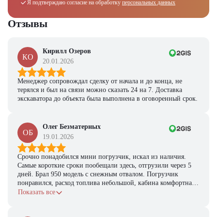
Я подтверждаю согласие на обработку
персональных данных
Отзывы
Кирилл Озеров
КО
20.01.2026
Менеджер сопровождал сделку от начала и до конца, не
терялся и был на связи можно сказать 24 на 7. Доставка
экскаватора до объекта была выполнена в оговоренный срок.
Олег Безматерных
ОБ
19.01.2026
Срочно понадобился мини погрузчик, искал из наличия.
Самые короткие сроки пообещали здесь, отгрузили через 5
дней. Брал 950 модель с снежным отвалом. Погрузчик
понравился, расход топлива небольшой, кабина комфортная,
с задачами справляется.
Показать все