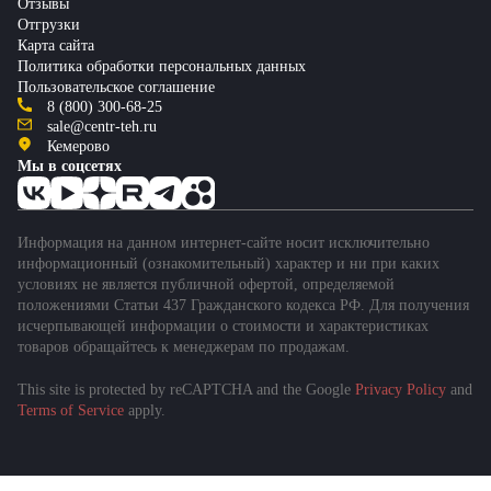
Отзывы
Отгрузки
Карта сайта
Политика обработки персональных данных
Пользовательское соглашение
8 (800) 300-68-25
sale@centr-teh.ru
Кемерово
Мы в соцсетях
Информация на данном интернет-сайте носит исключительно
информационный (ознакомительный) характер и ни при каких
условиях не является публичной офертой, определяемой
положениями Статьи 437 Гражданского кодекса РФ. Для получения
исчерпывающей информации о стоимости и характеристиках
товаров обращайтесь к менеджерам по продажам.
This site is protected by reCAPTCHA and the Google
Privacy Policy
and
Terms of Service
apply.