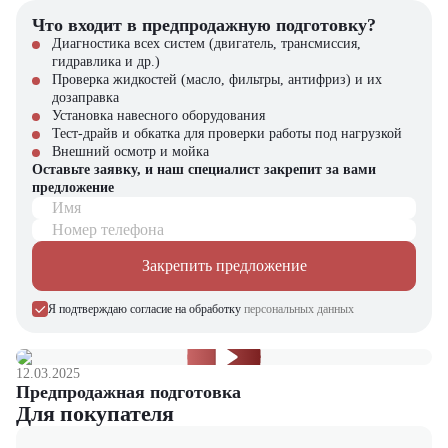
Почему стоит выбрать TCM FHD18C3Z?
Что входит в предпродажную подготовку?
Японское качество и проверенная надежность
Диагностика всех систем (двигатель, трансмиссия,
Подходит для ограниченного пространства
гидравлика и др.)
Оптимальное соотношение цены и возможностей
Проверка жидкостей (масло, фильтры, антифриз) и их
Экономия на топливе и обслуживании
дозаправка
Долгий срок службы при ежедневной эксплуатации
Установка навесного оборудования
Тест-драйв и обкатка для проверки работы под нагрузкой
Купить дизельный вилочный погрузчик TCM FHD18C3Z в
Внешний осмотр и мойка
компании "ЦТО"
Оставьте заявку, и наш специалист закрепит за вами
предложение
Компания "ЦТО" – официальный дилер техники TCM,
Имя
предлагающий новые модели складского оборудования с гарантией.
Номер телефона
У нас вы найдете: широкий выбор спецтехники, вилочных
погрузчиков, малой складской техники, навесного оборудования,
Закрепить предложение
запчасти для долгосрочной эксплуатации, профессиональные
консультации по выбору техники.
Я подтверждаю согласие на обработку
персональных данных
Мы осуществляем быструю доставку по всей России и
обеспечиваем сервисное обслуживание и ремонт.
12.03.2025
📞 Звоните прямо сейчас для уточнения деталей и оформления
Предпродажная подготовка
заказа!
Для покупателя
Выбирайте надежность и качество – выбирайте
TCM FHD18C3Z