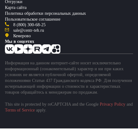
Отгрузки
Карта сайта
Политика обработки персональных данных
Пользовательское соглашение
8 (800) 300-68-25
sale@centr-teh.ru
Кемерово
Мы в соцсетях
Информация на данном интернет-сайте носит исключительно
информационный (ознакомительный) характер и ни при каких
условиях не является публичной офертой, определяемой
положениями Статьи 437 Гражданского кодекса РФ. Для получения
исчерпывающей информации о стоимости и характеристиках
товаров обращайтесь к менеджерам по продажам.
This site is protected by reCAPTCHA and the Google
Privacy Policy
and
Terms of Service
apply.