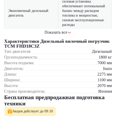
силовая установка
обеспечивает оптимальный
Экономичный дизельный
баланс между расходом
двигатель
топлива и мощностью,
снижая эксплуатационные
расходы
Показать все
все ключевые узлы доступны
Простота технического
для быстрой диагностики и
Характеристики Дизельный вилочный погрузчик
обслуживания
ремонта, что сокращает
TCM FHD18C3Z
время простоев
Тип двигателя:
Дизельный
Грузоподъемность:
1800
кг
гарантирует плавный и
Надежная гидравлическая
Высота подъема:
7000
мм
точный подъем, опускание и
система
Двигатель:
наклон вил
Isuzu
Длина:
2275
мм
Ширина:
1100
мм
Где применяется вилочный погрузчик TCM FHD18C3Z?
Высота:
2070
мм
На складах и логистических центрах
Страна производитель:
Япония
В розничных распределительных центрах
Бесплатная предпродажная подготовка
На небольших производственных площадках
техники
В строительных магазинах и торговых точках
В аграрном и пищевом секторах
Акция действует до 09.10