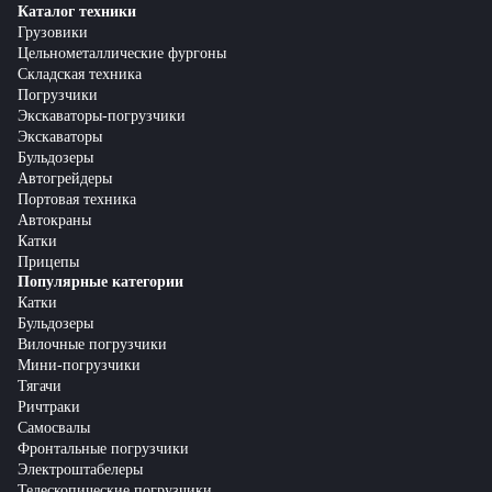
Каталог техники
Грузовики
Цельнометаллические фургоны
Складская техника
Погрузчики
Экскаваторы-погрузчики
Экскаваторы
Бульдозеры
Автогрейдеры
Портовая техника
Автокраны
Катки
Прицепы
Популярные категории
Катки
Бульдозеры
Вилочные погрузчики
Мини-погрузчики
Тягачи
Ричтраки
Самосвалы
Фронтальные погрузчики
Электроштабелеры
Телескопические погрузчики