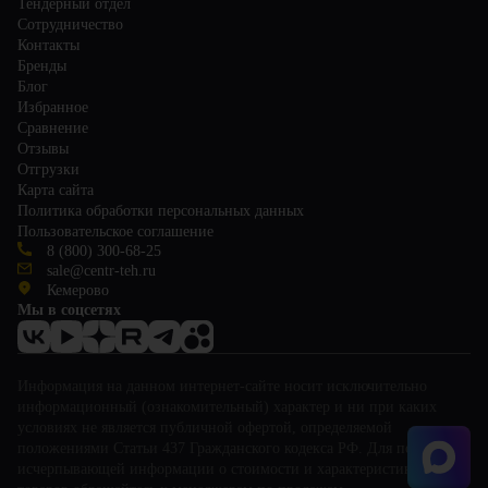
Тендерный отдел
Сотрудничество
Контакты
Бренды
Блог
Избранное
Сравнение
Отзывы
Отгрузки
Карта сайта
Политика обработки персональных данных
Пользовательское соглашение
8 (800) 300-68-25
sale@centr-teh.ru
Кемерово
Мы в соцсетях
Информация на данном интернет-сайте носит исключительно
информационный (ознакомительный) характер и ни при каких
условиях не является публичной офертой, определяемой
положениями Статьи 437 Гражданского кодекса РФ. Для получения
исчерпывающей информации о стоимости и характеристиках