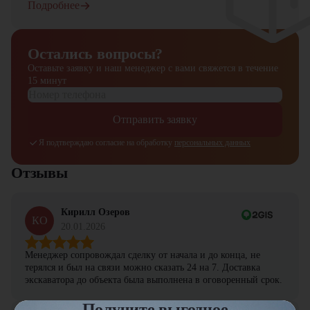
Подробнее
Остались вопросы?
Оставьте заявку и наш менеджер
с вами свяжется в течение
15 минут
Отправить заявку
Я подтверждаю согласие на обработку
персональных данных
Отзывы
Кирилл Озеров
КО
20.01.2026
Менеджер сопровождал сделку от начала и до конца, не
терялся и был на связи можно сказать 24 на 7. Доставка
экскаватора до объекта была выполнена в оговоренный срок.
Получите выгодное