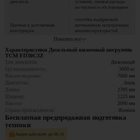
двигатель
условиях, снижая расходы
на топливо и обслуживание
способна выдерживать
Прочная и долговечная
интенсивную эксплуатацию,
конструкция
минимизируя простой
техники
Показать все
доступ к ключевым узлам
Характеристики Дизельный вилочный погрузчик
упрощает техническое
TCM FD30C3Z
Легкость обслуживания
обслуживание и сокращает
Тип двигателя:
Дизельный
время простоев
Грузоподъемность:
3000
кг
Высота подъема:
7000
мм
Где применяется вилочный погрузчик TCM FD30C3Z?
Двигатель:
Isuzu
Длина:
2705
мм
Складские помещения и логистические центры
Ширина:
1225
мм
Производственные предприятия
Строительные площадки
Высота:
2090
мм
Торгово-складские комплексы
Страна производитель:
Япония
Коммунальные и сервисные службы
Бесплатная предпродажная подготовка
техники
Почему стоит выбрать дизельный вилочный погрузчик
TCM FD30C3Z?
Акция действует до 06.10