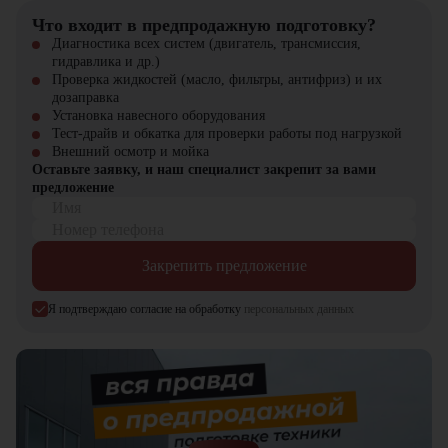
Оптимальное соотношение мощности и грузоподъемности до
Что входит в предпродажную подготовку?
3000 кг
Экономичный и надежный дизельный двигатель
Диагностика всех систем (двигатель, трансмиссия,
Повышенный комфорт и безопасность оператора
гидравлика и др.)
Универсальность использования в различных отраслях и
Проверка жидкостей (масло, фильтры, антифриз) и их
условиях
дозаправка
Простота обслуживания и высокая надежность техники
Установка навесного оборудования
Тест-драйв и обкатка для проверки работы под нагрузкой
Купить дизельный вилочный погрузчик TCM FD30C3Z в
Внешний осмотр и мойка
компании "ЦТО"
Оставьте заявку, и наш специалист закрепит за вами
предложение
Компания "ЦТО" – официальный дилер техники TCM,
Имя
предлагающий новые модели складского оборудования с гарантией.
Номер телефона
У нас вы найдете: широкий выбор спецтехники, вилочных
погрузчиков, малой складской техники, навесного оборудования,
Закрепить предложение
запчасти для долгосрочной эксплуатации, профессиональные
консультации по выбору техники.
Я подтверждаю согласие на обработку
персональных данных
Мы осуществляем быструю доставку по всей России и
обеспечиваем сервисное обслуживание и ремонт.
📞 Звоните прямо сейчас для уточнения деталей и оформления
заказа!
Выбирайте надежность и качество – выбирайте TCM FD30C3Z в