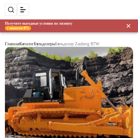
Получите выгодные условия по лизингу
с авансом 0%
Главная
Каталог
Бульдозеры
Бульдозер Zauberg B7W