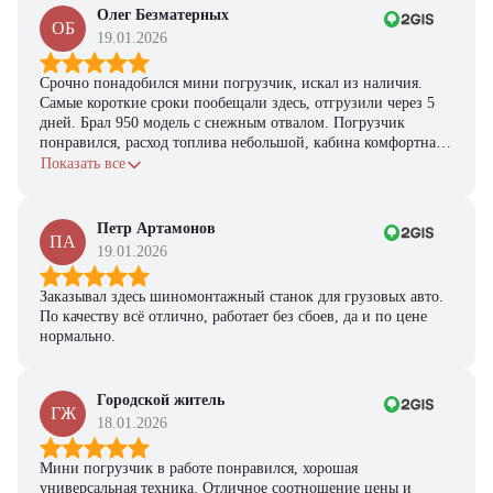
Олег Безматерных
ОБ
19.01.2026
Срочно понадобился мини погрузчик, искал из наличия.
Самые короткие сроки пообещали здесь, отгрузили через 5
дней. Брал 950 модель с снежным отвалом. Погрузчик
понравился, расход топлива небольшой, кабина комфортная,
с задачами справляется.
Показать все
Петр Артамонов
ПА
19.01.2026
Заказывал здесь шиномонтажный станок для грузовых авто.
По качеству всё отлично, работает без сбоев, да и по цене
нормально.
Городской житель
ГЖ
18.01.2026
Мини погрузчик в работе понравился, хорошая
универсальная техника. Отличное соотношение цены и