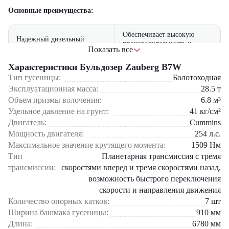
Основные преимущества:
Обеспечивает высокую
Надежный дизельный
производительность и
двигатель
Показать все
долговечность
Характеристики Бульдозер Zauberg B7W
Гидростатическая
Обеспечивает плавное и
Тип гусеницы:
Болотоходная
трансмиссия
точное управление
Эксплуатационная масса:
28.5
т
Объем призмы волочения:
6.8
м³
Гарантирует долгий срок
Удельное давление на грунт:
41
кг/см²
Прочная конструкция
службы и устойчивость к
износу
Двигатель:
Cummins
Бульдозер Zauberg B7W – это выбор профессионалов, которые ценят
Мощность двигателя:
254
л.с.
мощность и надежность в технике. Оформите заказ или оставьте
Оснащена климат-контролем
Максимальное значение крутящего момента:
1509
Нм
заявку на звонок нашего менеджера для получения консультации.
Комфортабельная кабина
и удобными сиденьями для
Тип
Планетарная трансмиссия с тремя
длительной работы
трансмиссии:
скоростями вперед и тремя скоростями назад,
возможность быстрого переключения
Позволяет выполнять
широкий спектр задач с
скорости и направления движения
Высокая производительность
минимальными затратами
Количество опорных катков:
7
шт
времени и усилий
Ширина башмака гусеницы:
910
мм
Длина:
6780
мм