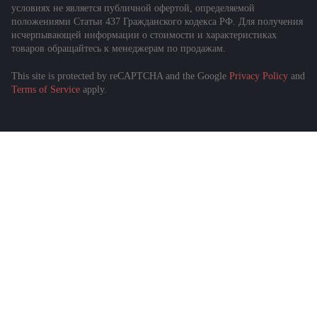
условиях не является публичной офертой, определяемой
положениями Статьи 437 Гражданского кодекса РФ. Для получения
исчерпывающей информации о стоимости и характеристиках
товаров обращайтесь к менеджерам по продажам.
This site is protected by reCAPTCHA and the Google
Privacy Policy
and
Подобрать спецтехнику
Terms of Service
apply.
за 1 минуту