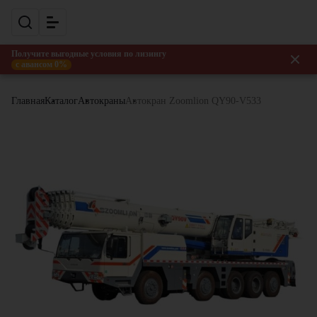
Получите выгодные условия по лизингу
с авансом 0%
Главная
Каталог
Автокраны
Автокран Zoomlion QY90-V533