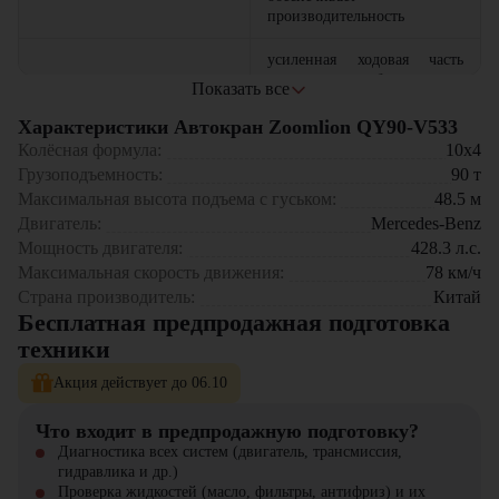
производительность
усиленная ходовая часть
гарантируют безопасность
Показать все
Стабильность
при работе с
Сфера применения:
максимальными нагрузками
Характеристики Автокран Zoomlion QY90-V533
крупное промышленное строительство
Колёсная формула:
10x4
электронная система
монтаж тяжелого оборудования
Грузоподъемность:
90
т
управления обеспечивает
энергетическое машиностроение
Максимальная высота подъема с гуськом:
48.5
м
Точность
плавность хода и
мостостроение
Двигатель:
Mercedes-Benz
прецизионный контроль
работы в портовых терминалах
операций
нефтегазовой отрасли.
Мощность двигателя:
428.3
л.с.
Максимальная скорость движения:
78
км/ч
Zoomlion QY90-V533 - это оптимальное сочетание
комфортабельная кабина с
Страна производитель:
Китай
грузоподъемности, мобильности и технологичности. Техника
панорамным обзором и
Бесплатная предпродажная подготовка
Эргономика
оснащена системами безопасности последнего поколения и
интеллектуальной панелью
техники
соответствует международным стандартам. Высокая
управления
ремонтопригодность и доступность запчастей.
Акция действует до 06.10
Приобрести автокран Zoomlion QY90-V533 вы можете в компании
«ЦТО». Мы являемся официальным дилером и предлагаем новые
Что входит в предпродажную подготовку?
модели техники. На нашем сайте вы найдете широкий выбор
Диагностика всех систем (двигатель, трансмиссия,
спецтехники, вилочной и малой складской техники, навесного
гидравлика и др.)
оборудования и запчастей.
Проверка жидкостей (масло, фильтры, антифриз) и их