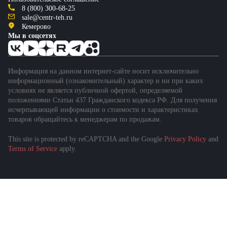
8 (800) 300-68-25
sale@centr-teh.ru
Кемерово
Мы в соцсетях
Информация на данном интернет-сайте носит исключительно
информационный (ознакомительный) характер и ни при каких
условиях не является публичной офертой, определяемой
положениями Статьи 437 Гражданского кодекса РФ. Для получения
исчерпывающей информации о стоимости и характеристиках
товаров обращайтесь к менеджерам по продажам.
This site is protected by reCAPTCHA and the Google
Privacy Policy
and
Terms of Service
apply.