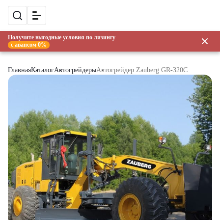
Получите выгодные условия по лизингу
с авансом 0%
Главная
Каталог
Автогрейдеры
Автогрейдер Zauberg GR-320C