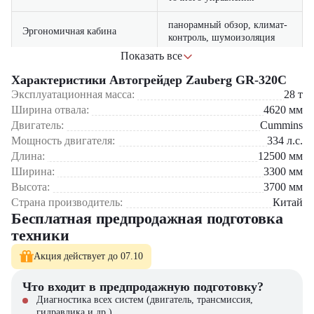
панорамный обзор, климат-
Эргономичная кабина
контроль, шумоизоляция
Показать все
расход топлива на 15% ниже
Экономичный двигатель
аналогов
Характеристики Автогрейдер Zauberg GR-320C
Эксплуатационная масса:
28
т
запас прочности +30% к
Ширина отвала:
4620
мм
Усиленная рама
Область применения:
стандартным требованиям
Двигатель:
Cummins
Мощность двигателя:
334
л.с.
Строительство федеральных трасс
цветной дисплей с
Умная панель управления
Профилирование грунтовых дорог
Длина:
12500
мм
диагностикой систем
Подготовка промышленных площадок
Ширина:
3300
мм
Аэродромное строительство
Высота:
3700
мм
Горнодобывающие предприятия
Страна производитель:
Китай
Содержание дорог высших категорий
Бесплатная предпродажная подготовка
5 причин выбрать GR-320C:
техники
Оптимальное сочетание цены и качества
Акция действует до 07.10
Адаптация к российским условиям – усиленная подвеска
Ремонтопригодность – модульная конструкция
Что входит в предпродажную подготовку?
Комфорт оператора – виброзащищенное кресло
Диагностика всех систем (двигатель, трансмиссия,
Сервисная поддержка – доступность запчастей
гидравлика и др.)