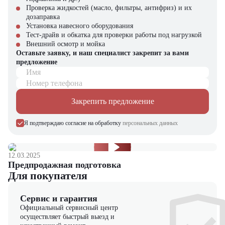
Проверка жидкостей (масло, фильтры, антифриз) и их
Автогрейдер Zauberg GR-320C можно приобрести в компании
дозаправка
"ЦТО" – официальном дилере спецтехники. Наши условия:
Установка навесного оборудования
поставка новых машин с полным пакетом документов;
Тест-драйв и обкатка для проверки работы под нагрузкой
оригинальные запчасти со склада; гибкие финансовые программы;
Внешний осмотр и мойка
гарантийное и постгарантийное обслуживание.
Оставьте заявку, и наш специалист закрепит за вами
предложение
В каталоге "ЦТО" представлен широкий выбор дорожной и
Имя
строительной техники. Наши инженеры помогут подобрать
Номер телефона
оптимальную конфигурацию для ваших задач!
Закрепить предложение
Я подтверждаю согласие на обработку
персональных данных
12.03.2025
Предпродажная подготовка
Для покупателя
Сервис и гарантия
Официальный сервисный центр
осуществляет быстрый выезд и