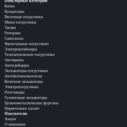
Популярные категории
Катки
Бульдозеры
Вилочные погрузчики
Мини-погрузчики
Тягачи
Ричтраки
Самосвалы
Фронтальные погрузчики
Электроштабелеры
Телескопические погрузчики
Автокраны
Автогрейдеры
Экскаваторы-погрузчики
Автобетоносмесители
Колесные экскаваторы
Электропогрузчики
Ричстакеры
Гусеничные экскаваторы
Цельнометаллические фургоны
Перевозчики паллет
Покупателю
Акции
О компании