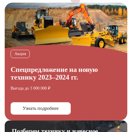
Акция
Получите выгодное
предложение на спецтехнику
Спецпредложение на новую
из наличия!
технику 2023–2024 гг.
Ответьте на несколько вопросов — мы предоставим
Выгода до 3 000 000 ₽
персональную подборку моделей и лучшие условия
покупки
Получить предложение
Узнать подробнее
Подберем технику и навесное