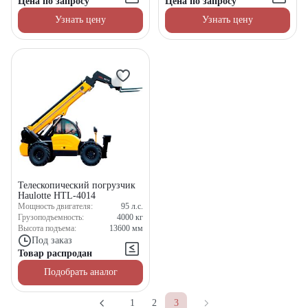
Цена по запросу
Цена по запросу
Узнать цену
Узнать цену
Телескопический погрузчик
Haulotte HTL-4014
Мощность двигателя:
95
л.с.
Грузоподъемность:
4000
кг
Высота подъема:
13600
мм
Под заказ
Товар распродан
Подобрать аналог
1
2
3