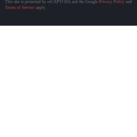
This site is protected by reCAPTCHA and the Google
Privacy Policy
and
Подобрать спецтехнику
Terms of Service
apply.
за 1 минуту