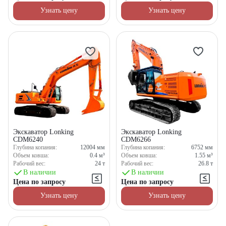
Узнать цену
Узнать цену
Экскаватор Lonking
Экскаватор Lonking
CDM6240
CDM6266
Глубина копания:
12004
мм
Глубина копания:
6752
мм
Объем ковша:
0.4
м³
Объем ковша:
1.55
м³
Рабочий вес:
24
т
Рабочий вес:
26.8
т
В наличии
В наличии
Цена по запросу
Цена по запросу
Узнать цену
Узнать цену