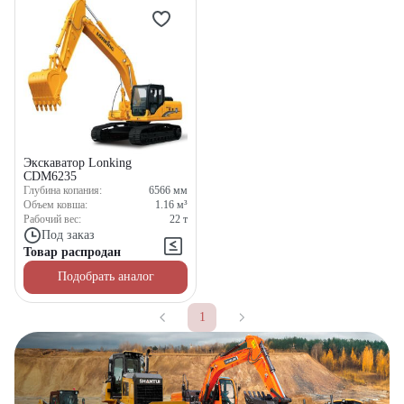
Экскаватор Lonking
CDM6235
Глубина копания:
6566
мм
Объем ковша:
1.16
м³
Рабочий вес:
22
т
Под заказ
Товар распродан
Подобрать аналог
1