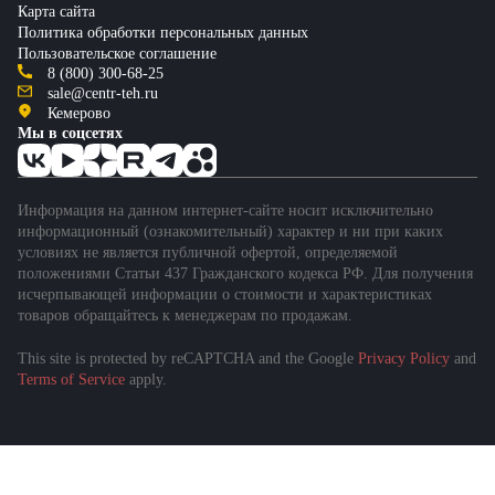
Карта сайта
Политика обработки персональных данных
Пользовательское соглашение
8 (800) 300-68-25
sale@centr-teh.ru
Кемерово
Мы в соцсетях
Информация на данном интернет-сайте носит исключительно
информационный (ознакомительный) характер и ни при каких
условиях не является публичной офертой, определяемой
положениями Статьи 437 Гражданского кодекса РФ. Для получения
исчерпывающей информации о стоимости и характеристиках
товаров обращайтесь к менеджерам по продажам.
This site is protected by reCAPTCHA and the Google
Privacy Policy
and
Подобрать спецтехнику
Terms of Service
apply.
за 1 минуту