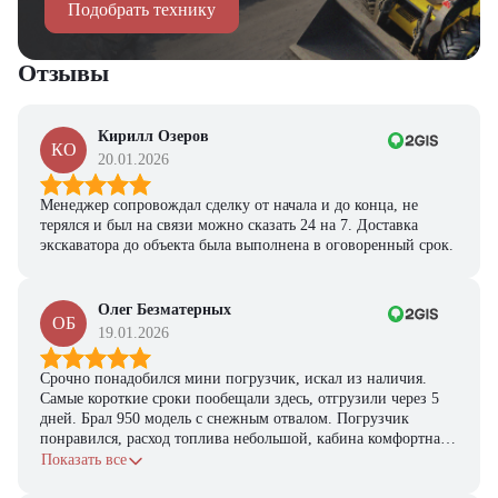
Подобрать технику
персональную подборку моделей и лучшие условия
покупки
Отзывы
Получить предложение
Кирилл Озеров
КО
20.01.2026
Менеджер сопровождал сделку от начала и до конца, не
терялся и был на связи можно сказать 24 на 7. Доставка
экскаватора до объекта была выполнена в оговоренный срок.
Олег Безматерных
ОБ
19.01.2026
Срочно понадобился мини погрузчик, искал из наличия.
Самые короткие сроки пообещали здесь, отгрузили через 5
дней. Брал 950 модель с снежным отвалом. Погрузчик
понравился, расход топлива небольшой, кабина комфортная,
с задачами справляется.
Показать все