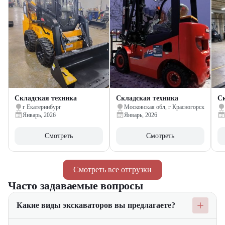
Складская техника
Складская техника
Ск
г Екатеринбург
Московская обл, г Красногорск
Январь, 2026
Январь, 2026
Смотреть
Смотреть
Смотреть все отгрузки
Часто задаваемые вопросы
Какие виды экскаваторов вы предлагаете?
Мы предлагаем широкий ассортимент экскаваторов, включая