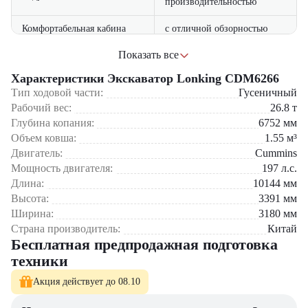
производительностью
Комфортабельная кабина
с отличной обзорностью
Сферы применения:
Показать все
при высоком качестве
Доступная цена
исполнения
Характеристики Экскаватор Lonking CDM6266
Строительство: рытье котлованов, траншей
Дорожные работы: планировка, создание насыпей
Тип ходовой части:
Гусеничный
Коммунальное хозяйство: работы в городской черте
Рабочий вес:
26.8
т
Сельское хозяйство: мелиоративные работы
Глубина копания:
6752
мм
Промышленность: погрузочно-разгрузочные операции
Объем ковша:
1.55
м³
5 причин выбрать Lonking CDM6266:
Двигатель:
Cummins
Мощность двигателя:
197
л.с.
Оптимальное соотношение цены и производительности
Длина:
10144
мм
Высокая маневренность на ограниченных площадках
Высота:
3391
мм
Надежность в различных условиях эксплуатации
Ширина:
3180
мм
Комфортные условия для оператора
Низкие эксплуатационные затраты
Страна производитель:
Китай
Бесплатная предпродажная подготовка
Купить экскаватор Lonking CDM6266 можно в
техники
компании «ЦТО» – официальном дилере Lonking. Наши
преимущества:
Акция действует до 08.10
Новые машины с гарантией