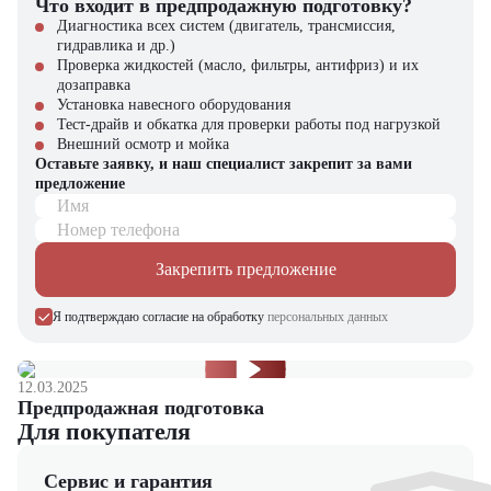
Что входит в предпродажную подготовку?
Оригинальные запчасти и сервисное обслуживание
Диагностика всех систем (двигатель, трансмиссия,
Гибкие условия финансирования (лизинг, кредит)
гидравлика и др.)
Профессиональные консультации специалистов
Проверка жидкостей (масло, фильтры, антифриз) и их
дозаправка
Звоните в «ЦТО» – мы поможем подобрать оптимальную технику!
Установка навесного оборудования
Тест-драйв и обкатка для проверки работы под нагрузкой
Внешний осмотр и мойка
Оставьте заявку, и наш специалист закрепит за вами
предложение
Имя
Номер телефона
Закрепить предложение
Я подтверждаю согласие на обработку
персональных данных
12.03.2025
Предпродажная подготовка
Для покупателя
Сервис и гарантия