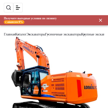
Получите выгодные условия по лизингу
с авансом 0%
Главная
Каталог
Экскаваторы
Гусеничные экскаваторы
Крупные экскава