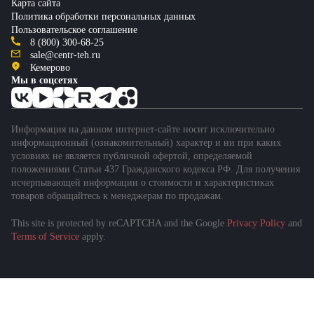
Карта сайта
Политика обработки персональных данных
Пользовательское соглашение
8 (800) 300-68-25
sale@centr-teh.ru
Кемерово
Мы в соцсетях
Информация на данном интернет-сайте носит исключительно
информационный (ознакомительный) характер и ни при каких
условиях не является публичной офертой, определяемой
положениями Статьи 437 Гражданского кодекса РФ. Для получения
исчерпывающей информации о стоимости и характеристиках
товаров обращайтесь к менеджерам по продажам.
This site is protected by reCAPTCHA and the Google
Privacy Policy
and
Terms of Service
apply.