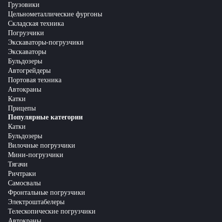
Грузовики
Цельнометаллические фургоны
Складская техника
Погрузчики
Экскаваторы-погрузчики
Экскаваторы
Бульдозеры
Автогрейдеры
Портовая техника
Автокраны
Катки
Прицепы
Популярные категории
Катки
Бульдозеры
Вилочные погрузчики
Мини-погрузчики
Тягачи
Ричтраки
Самосвалы
Фронтальные погрузчики
Электроштабелеры
Телескопические погрузчики
Автокраны