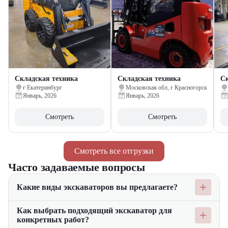
Складская техника
Складская техника
Ск
г Екатеринбург
Московская обл, г Красногорск
Январь, 2026
Январь, 2026
Смотреть
Смотреть
Смотреть все отгрузки
Часто задаваемые вопросы
Какие виды экскаваторов вы предлагаете?
Мы предлагаем широкий ассортимент экскаваторов, включая
Как выбрать подходящий экскаватор для
гусеничные, колесные и мини-экскаваторы. Наши
конкретных работ?
экскаваторы предназначены для выполнения различных видов