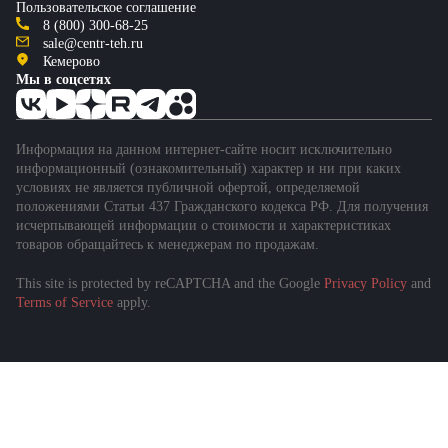
Пользовательское соглашение
8 (800) 300-68-25
sale@centr-teh.ru
Кемерово
Мы в соцсетях
Информация на данном интернет-сайте носит исключительно
информационный (ознакомительный) характер и ни при каких
условиях не является публичной офертой, определяемой
положениями Статьи 437 Гражданского кодекса РФ. Для получения
исчерпывающей информации о стоимости и характеристиках
товаров обращайтесь к менеджерам по продажам.
This site is protected by reCAPTCHA and the Google
Privacy Policy
and
Подобрать спецтехнику
Terms of Service
apply.
за 1 минуту