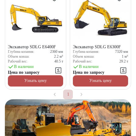
Экскаватор SDLG E6400F
Экскаватор SDLG E6300F
Глубина копания:
2360
мм
Глубина копания:
7320
мм
Объем ковша:
2.2
м³
Объем ковша:
1
м³
Рабочий вес:
40.5
т
Рабочий вес:
29.2
т
В наличии
В наличии
Цена по запросу
Цена по запросу
Узнать цену
Узнать цену
1