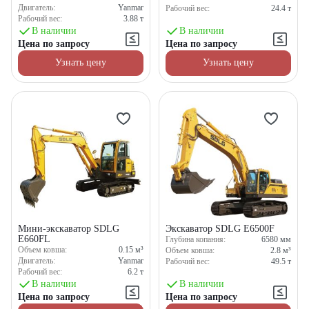
Двигатель:
Yanmar
Рабочий вес:
24.4
т
Рабочий вес:
3.88
т
В наличии
В наличии
Цена по запросу
Цена по запросу
Узнать цену
Узнать цену
Мини-экскаватор SDLG
Экскаватор SDLG Е6500F
E660FL
Глубина копания:
6580
мм
Объем ковша:
0.15
м³
Объем ковша:
2.8
м³
Двигатель:
Yanmar
Рабочий вес:
49.5
т
Рабочий вес:
6.2
т
В наличии
В наличии
Цена по запросу
Цена по запросу