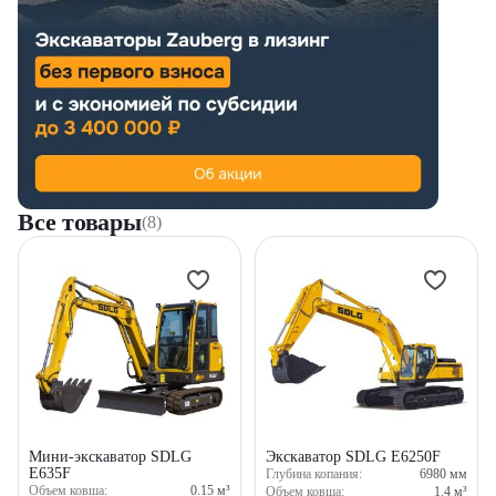
Все товары
(8)
Мини-экскаватор SDLG
Экскаватор SDLG E6250F
E635F
Глубина копания:
6980
мм
Объем ковша:
0.15
м³
Объем ковша:
1.4
м³