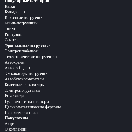
Популярные категории
Катки
Бульдозеры
Вилочные погрузчики
Мини-погрузчики
Тягачи
Ричтраки
Самосвалы
Фронтальные погрузчики
Электроштабелеры
Телескопические погрузчики
Автокраны
Автогрейдеры
Экскаваторы-погрузчики
Автобетоносмесители
Колесные экскаваторы
Электропогрузчики
Ричстакеры
Гусеничные экскаваторы
Цельнометаллические фургоны
Перевозчики паллет
Покупателю
Акции
О компании