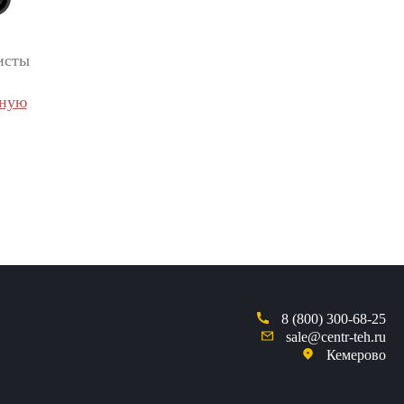
исты
вную
8 (800) 300-68-25
sale@centr-teh.ru
Кемерово