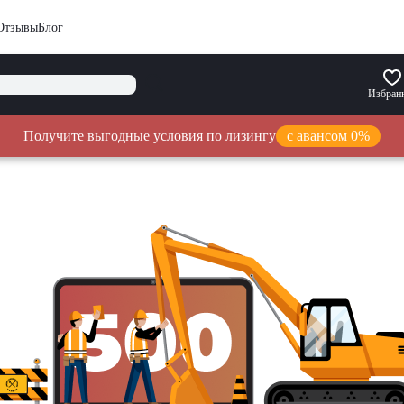
Отзывы
Блог
Избран
Получите выгодные условия по лизингу
с авансом 0%