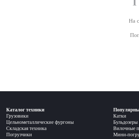
На 
Поп
Каталог техники
Популярны
Грузовики
Катки
Цельнометаллические фургоны
Бульдозеры
Складская техника
Вилочные п
Погрузчики
Мини-погр