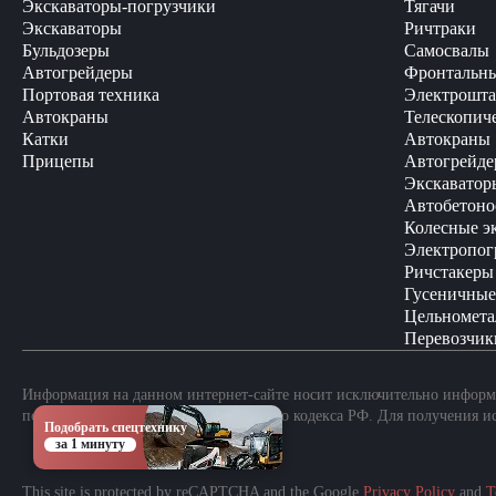
Экскаваторы-погрузчики
Тягачи
Экскаваторы
Ричтраки
Бульдозеры
Самосвалы
Автогрейдеры
Фронтальны
Портовая техника
Электрошта
Автокраны
Телескопич
Катки
Автокраны
Прицепы
Автогрейде
Экскаватор
Автобетоно
Колесные э
Электропог
Ричстакеры
Гусеничные
Цельномета
Перевозчик
Информация на данном интернет-сайте носит исключительно информа
положениями Статьи 437 Гражданского кодекса РФ. Для получения и
Подобрать спецтехнику
за 1 минуту
This site is protected by reCAPTCHA and the Google
Privacy Policy
and
T