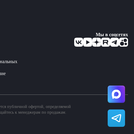
Мы в соцсетях
ональных
ние
ется публичной офертой, определяемой
щайтесь к менеджерам по продажам.