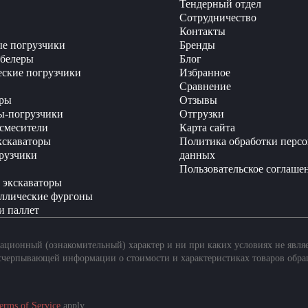
Тендерный отдел
Сотрудничество
Контакты
е погрузчики
Бренды
белеры
Блог
еские погрузчики
Избранное
Сравнение
ры
Отзывы
ы-погрузчики
Отгрузки
смесители
Карта сайта
кскаваторы
Политика обработки перс
рузчики
данных
Пользовательское соглаше
 экскаваторы
ллические фургоны
и паллет
ционный (ознакомительный) характер и ни при каких условиях не явля
счерпывающей информации о стоимости и характеристиках товаров обра
erms of Service
apply.