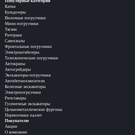
Популярные категории
Катки
Бульдозеры
Вилочные погрузчики
Мини-погрузчики
Тягачи
Ричтраки
Самосвалы
Фронтальные погрузчики
Электроштабелеры
Телескопические погрузчики
Автокраны
Автогрейдеры
Экскаваторы-погрузчики
Автобетоносмесители
Колесные экскаваторы
Электропогрузчики
Ричстакеры
Гусеничные экскаваторы
Цельнометаллические фургоны
Перевозчики паллет
Покупателю
Акции
О компании