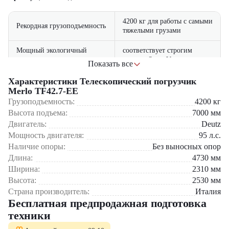
4200 кг для работы с самыми
Рекордная грузоподъемность
тяжелыми грузами
Мощный экологичный
соответствует строгим
двигатель
нормам Stage V
Показать все
усиленная ходовая часть и
Характеристики Телескопический погрузчик
Превосходная стабильность
система стабилизации
Merlo TF42.7-EE
Грузоподъемность:
4200
кг
просторная кабина с климат-
Высота подъема:
7000
мм
Области применения:
Комфорт оператора
контролем и эргономичным
Двигатель:
Deutz
управлением
Мощность двигателя:
95
л.с.
Строительные площадки – перемещение ЖБИ, кирпича,
строительных материалов
Наличие опоры:
Без выносных опор
7-метровая стрела и
Сельское хозяйство – работа с кормами, зерном, удобрениями
Универсальность
совместимость с 40+ видами
Длина:
4730
мм
Промышленные предприятия – транспортировка станков и
навесного оборудования
Ширина:
2310
мм
оборудования
Высота:
2530
мм
Склады и логистические центры – штабелирование тяжелых
паллет
Страна производитель:
Италия
Коммунальное хозяйство – работы по благоустройству
Бесплатная предпродажная подготовка
техники
Компания "ЦТО" – официальный дилер Merlo – предлагает: