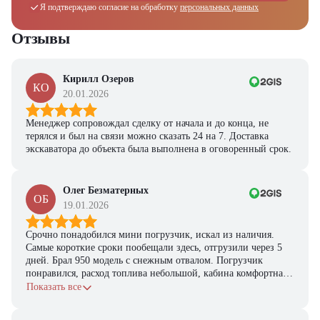
Я подтверждаю согласие на обработку
персональных данных
Отзывы
Кирилл Озеров
КО
20.01.2026
Менеджер сопровождал сделку от начала и до конца, не
терялся и был на связи можно сказать 24 на 7. Доставка
экскаватора до объекта была выполнена в оговоренный срок.
Олег Безматерных
ОБ
19.01.2026
Срочно понадобился мини погрузчик, искал из наличия.
Самые короткие сроки пообещали здесь, отгрузили через 5
дней. Брал 950 модель с снежным отвалом. Погрузчик
понравился, расход топлива небольшой, кабина комфортная,
с задачами справляется.
Показать все