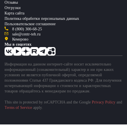
Отзывы
Отгрузки
Карта сайта
Политика обработки персональных данных
Пользовательское соглашение
8 (800) 300-68-25
sale@centr-teh.ru
Кемерово
Мы в соцсетях
Информация на данном интернет-сайте носит исключительно
информационный (ознакомительный) характер и ни при каких
условиях не является публичной офертой, определяемой
положениями Статьи 437 Гражданского кодекса РФ. Для получения
исчерпывающей информации о стоимости и характеристиках
товаров обращайтесь к менеджерам по продажам.
This site is protected by reCAPTCHA and the Google
Privacy Policy
and
Terms of Service
apply.