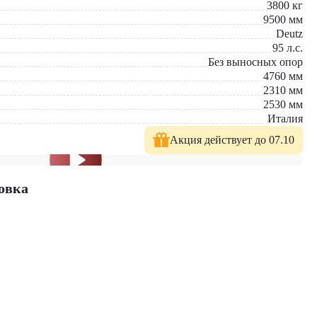
3800
кг
9500
мм
Deutz
95
л.с.
Без выносных опор
4760
мм
2310
мм
2530
мм
Италия
Акция действует до 07.10
овка
ьного решения под ваши задачи.