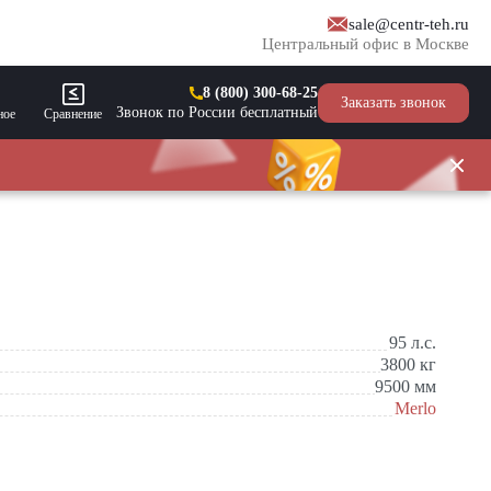
sale@centr-teh.ru
Центральный офис в Москве
8 (800) 300-68-25
Заказать звонок
Звонок по России бесплатный
ное
Сравнение
95
л.с.
3800
кг
9500
мм
Merlo