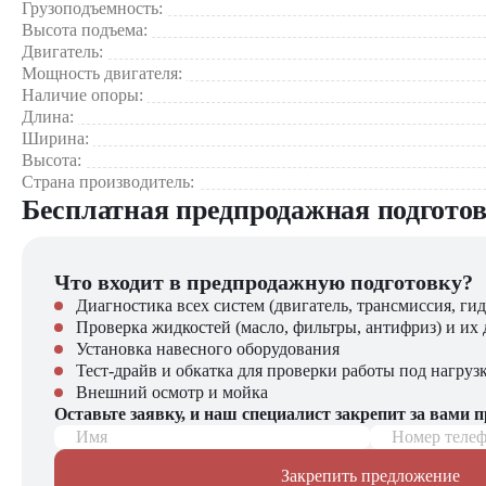
Грузоподъемность:
Сферы применения:
Высота подъема:
Универсальность
Двигатель:
Строительстве – подача материалов на высоту, перемещен
Мощность двигателя:
Сельском хозяйстве – работа с кормами, удобрениями, сел
Наличие опоры:
Складской логистике – погрузочно-разгрузочные работы, 
Длина:
Промышленности – транспортировка оборудования и мате
Ширина:
Коммунальном хозяйстве – работы по благоустройству те
Высота:
Страна производитель:
Компания "ЦТО", как официальный дилер Merlo, предлаг
Бесплатная предпродажная подгото
Новые машины с полной заводской гарантией
Оригинальные запчасти и расходные материалы
Профессиональное сервисное обслуживание
Что входит в предпродажную подготовку?
Гибкие условия приобретения (лизинг, кредит)
Диагностика всех систем (двигатель, трансмиссия, гид
Проверка жидкостей (масло, фильтры, антифриз) и их 
В нашем каталоге вы также найдете:
Установка навесного оборудования
Тест-драйв и обкатка для проверки работы под нагруз
Широкий ассортимент навесного оборудования
Внешний осмотр и мойка
Складскую и вилочную технику
Оставьте заявку, и наш специалист закрепит за вами 
Профессиональные консультации по подбору техники
Имя
Номер теле
"ЦТО" – ваш надежный партнер в мире профессиональной те
Закрепить предложение