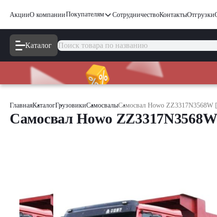
Покупателям
Акции
О компании
Сотрудничество
Контакты
Отгрузки
Каталог
Главная
Каталог
Грузовики
Самосвалы
Самосвал Howo ZZ3317N3568W [8
Самосвал Howo ZZ3317N3568W [8