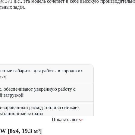
 371 л.с., эта модель сочетает в себе высокую производительн
ьных задач.
ктные габариты для работы в городских
иях
.с. обеспечивают уверенную работу с
й загрузкой
изированный расход топлива снижает
уатационные затраты
Показать все
омичная кабина с улучшенной
[8x4, 19.3 м³]
золяцией