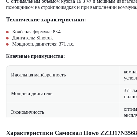
С оптимальным объёмом кузова 19.3 м³ и мощным двигателем
помощником на стройплощадках и при выполнении коммунал
Технические характеристики:
Колёсная формула: 8×4
Двигатель: Sinotruk
Мощность двигателя: 371 л.с.
Ключевые преимущества:
компа
Идеальная манёвренность
услов
371 л
Мощный двигатель
полно
оптим
Экономичность
экспл
эргон
Комфорт водителя
Характеристики Самосвал Howo ZZ3317N3568W 
шумои