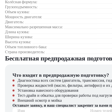
Колёсная формула:
Грузоподъемность:
подхо
Универсальность
Объем кузова:
экспл
Мощность двигателя:
Двигатель:
Сферы применения:
Максимально разрешенная масса:
Длина кузова:
В городском строительстве – перевозка строительных мат
Ширина кузова:
В дорожных работах – транспортировка асфальта и щебня
Высота кузова:
В коммунальном хозяйстве – вывоз строительного мусора
Объем топливного бака:
В промышленности – доставка сырья на предприятия
Страна производитель:
Бесплатная предпродажная подгото
Приобрести самосвал Howo ZZ3317N3568W [8x4, 19.3 м³]
Официальную гарантию на технику
Что входит в предпродажную подготовку?
Полный комплект документов
Сервисное обслуживание
Диагностика всех систем (двигатель, трансмиссия, гид
Широкий выбор запчастей
Проверка жидкостей (масло, фильтры, антифриз) и их 
Установка навесного оборудования
В нашем каталоге представлены различные модели спецтехни
Тест-драйв и обкатка для проверки работы под нагруз
Внешний осмотр и мойка
Оставьте заявку, и наш специалист закрепит за вами 
Имя
Номер теле