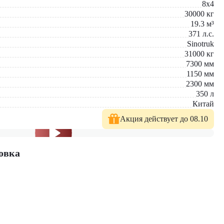
8x4
30000
кг
19.3
м³
371
л.с.
Sinotruk
31000
кг
7300
мм
1150
мм
2300
мм
350
л
Китай
Акция действует до 08.10
овка
одбора оптимального решения!