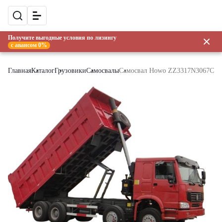
Получите выгодные условия по лизингу
с авансом 0%
Главная
Каталог
Грузовики
Самосвалы
Самосвал Howo ZZ3317N3067C [8x