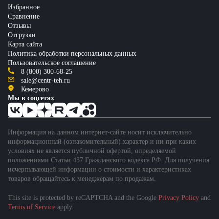
Избранное
Сравнение
Отзывы
Отгрузки
Карта сайта
Политика обработки персональных данных
Пользовательское соглашение
8 (800) 300-68-25
sale@centr-teh.ru
Кемерово
Мы в соцсетях
Информация на данном интернет-сайте носит исключительно
информационный (ознакомительный) характер и ни при каких
условиях не является публичной офертой, определяемой
положениями Статьи 437 Гражданского кодекса РФ. Для получения
исчерпывающей информации о стоимости и характеристиках
товаров обращайтесь к менеджерам по продажам.
This site is protected by reCAPTCHA and the Google
Privacy Policy
and
Terms of Service
apply.