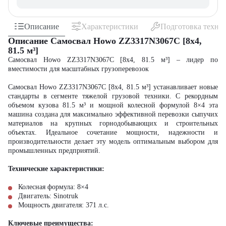
Описание
Характеристики
Подготовка техни
Описание Самосвал Howo ZZ3317N3067C [8x4,
81.5 м³]
Самосвал Howo ZZ3317N3067C [8x4, 81.5 м³] – лидер по
вместимости для масштабных грузоперевозок
Самосвал Howo ZZ3317N3067C [8x4, 81.5 м³] устанавливает новые
стандарты в сегменте тяжелой грузовой техники. С рекордным
объемом кузова 81.5 м³ и мощной колесной формулой 8×4 эта
машина создана для максимально эффективной перевозки сыпучих
материалов на крупных горнодобывающих и строительных
объектах. Идеальное сочетание мощности, надежности и
производительности делает эту модель оптимальным выбором для
промышленных предприятий.
Технические характеристики:
Колесная формула: 8×4
Двигатель: Sinotruk
Мощность двигателя: 371 л.с.
Ключевые преимущества: