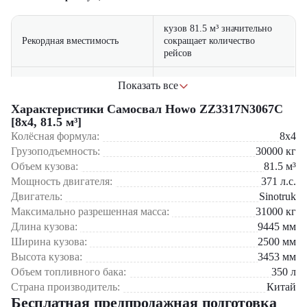
кузов 81.5 м³ значительно
Рекордная вместимость
сокращает количество
рейсов
усиленная рама и подвеска
Показать все
Мощная конструкция
для тяжелых условий работы
Характеристики Самосвал Howo ZZ3317N3067C
Экономическая
сниженные затраты на
[8x4, 81.5 м³]
эффективность
тонну перевозимого груза
Колёсная формула:
8x4
Грузоподъемность:
30000
кг
Сфера применения:
продуманная эргономика
Комфортабельная кабина
Объем кузова:
81.5
м³
для длительных смен
Мощность двигателя:
371
л.с.
Крупных горнодобывающих предприятий – перевозка руды,
угля, горной массы
Двигатель:
Sinotruk
возможность работы с
Масштабных строительных проектов – транспортировка песка,
Универсальность
различными типами
Максимально разрешенная масса:
31000
кг
щебня, грунта
сыпучих материалов
Длина кузова:
9445
мм
Промышленных комплексов – доставка сырья и вывоз отходов
Ширина кузова:
2500
мм
производства
Высота кузова:
3453
мм
Специальных объектов – работа на полигонах и
перерабатывающих предприятиях
Объем топливного бака:
350
л
Страна производитель:
Китай
Приобрести самосвал Howo ZZ3317N3067C [8x4, 81.5 м³] вы
Бесплатная предпродажная подготовка
можете в компании "ЦТО"! Как официальный дилер мы