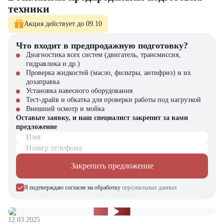
техники
предлагаем:
Акция действует до 09.10
Полный комплект документов и официальную гарантию
Сервисное обслуживание и ремонт любой сложности
Оригинальные запчасти в наличии и под заказ
Что входит в предпродажную подготовку?
Гибкие условия покупки и индивидуальный подход
Диагностика всех систем (двигатель, трансмиссия,
гидравлика и др.)
В нашем каталоге представлен широкий ассортимент спецтехники
Проверка жидкостей (масло, фильтры, антифриз) и их
для любых задач. Обращайтесь к нашим специалистам для подбора
дозаправка
оптимального решения!
Установка навесного оборудования
Тест-драйв и обкатка для проверки работы под нагрузкой
Внешний осмотр и мойка
Оставьте заявку, и наш специалист закрепит за вами
предложение
Имя
Номер телефона
Закрепить предложение
Я подтверждаю согласие на обработку
персональных данных
12.03.2025