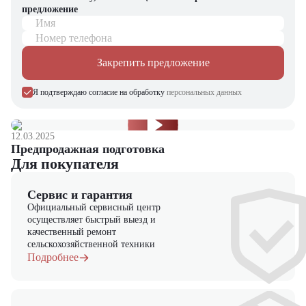
предложение
запчасти для долгосрочной эксплуатации, профессиональные
Имя
консультации по выбору техники.
Номер телефона
Мы осуществляем быструю доставку по всей России и
обеспечиваем сервисное обслуживание и ремонт.
Закрепить предложение
📞 Звоните прямо сейчас для уточнения деталей и оформления
Я подтверждаю согласие на обработку
персональных данных
заказа!
Выбирайте надежность и качество – выбирайте Komatsu
FB18RL-15 в "ЦТО"!
12.03.2025
Предпродажная подготовка
Для покупателя
Сервис и гарантия
Официальный сервисный центр
осуществляет быстрый выезд и
качественный ремонт
сельскохозяйственной техники
Подробнее