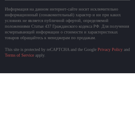
Информация на данном интернет-сайте носит исключительно
информационный (ознакомительный) характер и ни при каких
условиях не является публичной офертой, определяемой
положениями Статьи 437 Гражданского кодекса РФ. Для получения
исчерпывающей информации о стоимости и характеристиках
товаров обращайтесь к менеджерам по продажам.
This site is protected by reCAPTCHA and the Google
Privacy Policy
and
Terms of Service
apply.