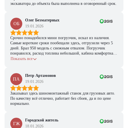
экскаватора до объекта была выполнена в оговоренный срок.
Олег Безматерных
ОБ
19.01.2026
Срочно понадобился мини погрузчик, искал из наличия.
Самые короткие сроки пообещали здесь, отгрузили через 5
дней. Брал 950 модель с снежным отвалом. Погрузчик
понравился, расход топлива небольшой, кабина комфортная,
с задачами справляется.
Показать все
Петр Артамонов
ПА
19.01.2026
Заказывал здесь шиномонтажный станок для грузовых авто.
По качеству всё отлично, работает без сбоев, да и по цене
нормально.
Городской житель
ГЖ
18.01.2026