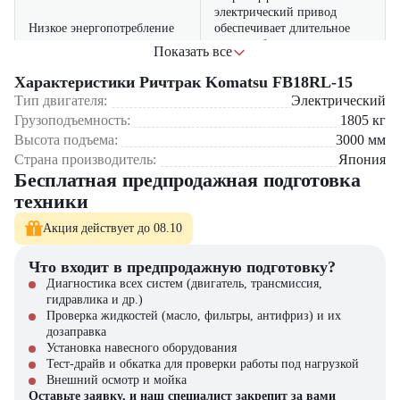
электрический привод
Низкое энергопотребление
обеспечивает длительное
время работы на одном
Показать все
заряде
Где применяется ричтрак Komatsu FB18RL-15?
Характеристики Ричтрак Komatsu FB18RL-15
комфортное рабочее место,
Тип двигателя:
Электрический
Крупные логистические хабы класса А++
простое управление и
Грузоподъемность:
Удобство и безопасность
1805
кг
Производственные комплексы тяжелой промышленности
эффективные тормозные
оператора
Высота подъема:
3000
мм
Дистрибьюторские центры федерального уровня
системы повышают
Предприятия с круглосуточным режимом работы
Страна производитель:
Япония
производительность
Склады с особыми требованиями к грузоподъемности
Бесплатная предпродажная подготовка
бренд с мировым именем
техники
Почему стоит выбрать Komatsu FB18RL-15?
гарантирует высокое
качество сборки,
Акция действует до 08.10
Надежность от Komatsu
Оптимальное сочетание грузоподъемности и компактности
долговечность и
Современная система управления
доступность сервисного
Что входит в предпродажную подготовку?
Энергоэффективность и низкие затраты
обслуживания
Диагностика всех систем (двигатель, трансмиссия,
Надежность и долговечность
гидравлика и др.)
Купить ричтрак Komatsu FB18RL-15 в компании "ЦТО"
Проверка жидкостей (масло, фильтры, антифриз) и их
дозаправка
Установка навесного оборудования
Компания "ЦТО" – официальный дилер техники Komatsu,
Тест-драйв и обкатка для проверки работы под нагрузкой
предлагающий новые модели складского оборудования с гарантией.
Внешний осмотр и мойка
У нас вы найдете: широкий выбор спецтехники, вилочных
Оставьте заявку, и наш специалист закрепит за вами
погрузчиков, малой складской техники, навесного оборудования,