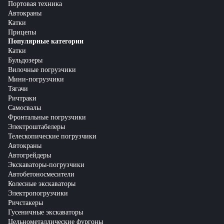
Портовая техника
Автокраны
Катки
Прицепы
Популярные категории
Катки
Бульдозеры
Вилочные погрузчики
Мини-погрузчики
Тягачи
Ричтраки
Самосвалы
Фронтальные погрузчики
Электроштабелеры
Телескопические погрузчики
Автокраны
Автогрейдеры
Экскаваторы-погрузчики
Автобетоносмесители
Колесные экскаваторы
Электропогрузчики
Ричстакеры
Гусеничные экскаваторы
Цельнометаллические фургоны