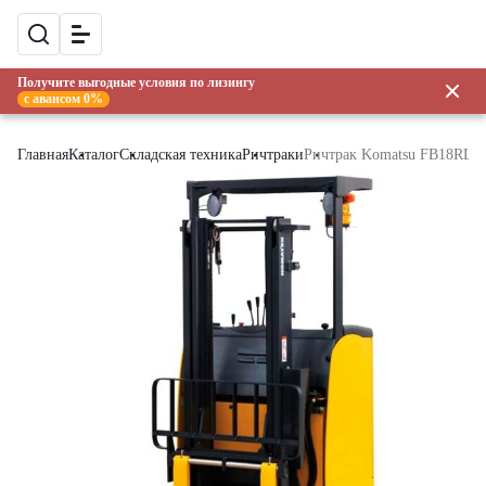
Получите выгодные условия по лизингу
с авансом 0%
Главная
Каталог
Складская техника
Ричтраки
Ричтрак Komatsu FB18RL-1