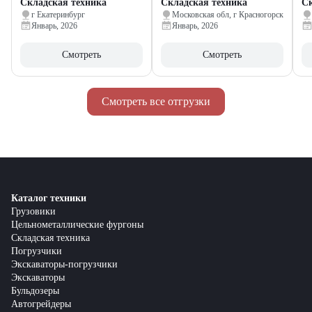
Складская техника
Складская техника
Ск
г Екатеринбург
Московская обл, г Красногорск
Январь, 2026
Январь, 2026
Смотреть
Смотреть
Смотреть все отгрузки
Каталог техники
Грузовики
Цельнометаллические фургоны
Складская техника
Погрузчики
Экскаваторы-погрузчики
Экскаваторы
Бульдозеры
Автогрейдеры