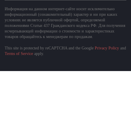
Информация на данном интернет-сайте носит исключительно
информационный (ознакомительный) характер и ни при каких
условиях не является публичной офертой, определяемой
положениями Статьи 437 Гражданского кодекса РФ. Для получения
исчерпывающей информации о стоимости и характеристиках
товаров обращайтесь к менеджерам по продажам.
This site is protected by reCAPTCHA and the Google
Privacy Policy
and
Terms of Service
apply.