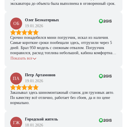
экскаватора до объекта была выполнена в оговоренный срок.
Олег Безматерных
ОБ
19.01.2026
Срочно понадобился мини погрузчик, искал из наличия.
Самые короткие сроки пообещали здесь, отгрузили через 5
дней. Брал 950 модель с снежным отвалом. Погрузчик
понравился, расход топлива небольшой, кабина комфортная,
с задачами справляется.
Показать все
Петр Артамонов
ПА
19.01.2026
Заказывал здесь шиномонтажный станок для грузовых авто.
По качеству всё отлично, работает без сбоев, да и по цене
нормально.
Городской житель
ГЖ
18.01.2026