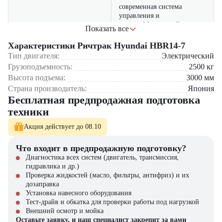
современная система
управления и
энергоэффективный
Показать все
двигатель позволяют
Энергоэффективность
значительно сократить
Характеристики Ричтрак Hyundai HBR14-7
расходы на электроэнергию,
Тип двигателя:
Электрический
улучшая общую
Грузоподъемность:
2500
кг
эффективность работы
Высота подъема:
3000
мм
Страна производитель:
Япония
ричтрак Hyundai HBR14-7
Бесплатная предпродажная подготовка
отличается высокой
надежностью и
техники
долговечностью, что
Надежность
позволяет минимизировать
Акция действует до 08.10
затраты на техническое
обслуживание и ремонт в
Что входит в предпродажную подготовку?
процессе эксплуатации
Диагностика всех систем (двигатель, трансмиссия,
гидравлика и др.)
Где применяется ричтрак Hyundai HBR14-7?
Проверка жидкостей (масло, фильтры, антифриз) и их
дозаправка
Складские комплексы средней высоты
Установка навесного оборудования
Логистические центры
Тест-драйв и обкатка для проверки работы под нагрузкой
Производственные предприятия
Внешний осмотр и мойка
Торговые склады и гипермаркеты
Оставьте заявку, и наш специалист закрепит за вами