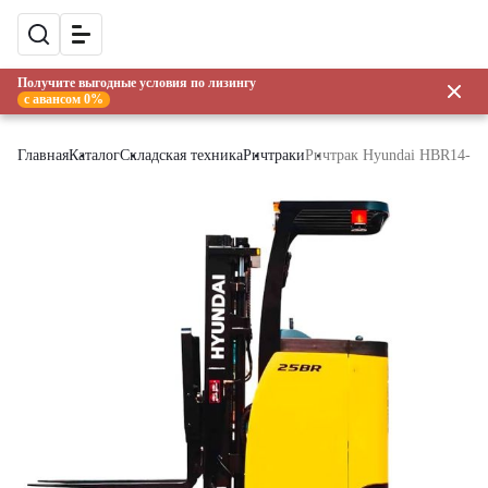
Получите выгодные условия по лизингу
с авансом 0%
Главная
Каталог
Складская техника
Ричтраки
Ричтрак Hyundai HBR14-7