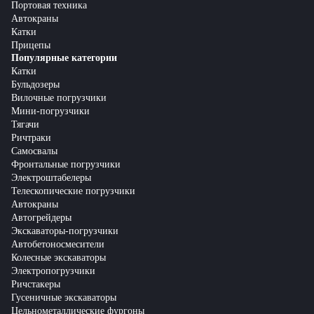
Портовая техника
Автокраны
Катки
Прицепы
Популярные категории
Катки
Бульдозеры
Вилочные погрузчики
Мини-погрузчики
Тягачи
Ричтраки
Самосвалы
Фронтальные погрузчики
Электроштабелеры
Телескопические погрузчики
Автокраны
Автогрейдеры
Экскаваторы-погрузчики
Автобетоносмесители
Колесные экскаваторы
Электропогрузчики
Ричстакеры
Гусеничные экскаваторы
Цельнометаллические фургоны