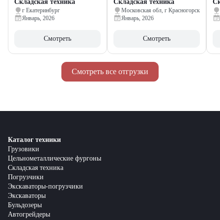
Складская техника
Складская техника
Ск
г Екатеринбург
Московская обл, г Красногорск
Январь, 2026
Январь, 2026
Смотреть
Смотреть
Смотреть все отгрузки
Каталог техники
Грузовики
Цельнометаллические фургоны
Складская техника
Погрузчики
Экскаваторы-погрузчики
Экскаваторы
Бульдозеры
Автогрейдеры