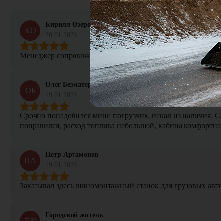
Кирилл Озеров
КО
20.01.2026
Менеджер сопровождал сделку от начала и до конца, не тер
Олег Безматерных
ОБ
19.01.2026
Срочно понадобился мини погрузчик, искал из наличия. Са
понравился, расход топлива небольшой, кабина комфортная
Петр Артамонов
ПА
19.01.2026
Заказывал здесь шиномонтажный станок для грузовых авто. 
Городской житель
ГЖ