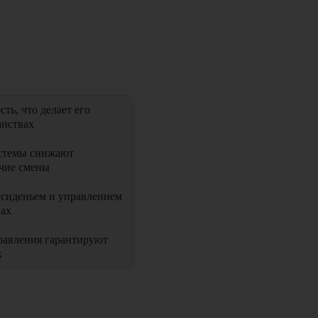
ть, что делает его
анствах
истемы снижают
очие смены
 сиденьем и управлением
нах
равления гарантируют
к