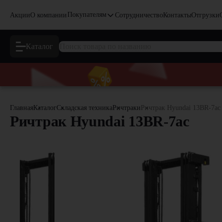
Покупателям
Акции
О компании
Сотрудничество
Контакты
Отгрузки
Каталог
Главная
Каталог
Складская техника
Ричтраки
Ричтрак Hyundai 13BR-7ac
Ричтрак Hyundai 13BR-7ac