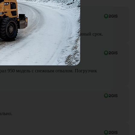
ра до объекта была выполнена в оговоренный срок.
Брал 950 модель с снежным отвалом. Погрузчик
ально.