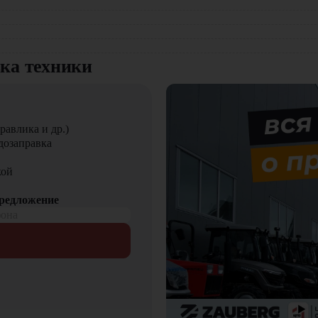
вка техники
равлика и др.)
дозаправка
 "ЦТО"
кой
длагающий новые модели складского оборудования с гарантие
предложение
ния, запчасти для долгосрочной эксплуатации, профессиональны
фона
чиваем сервисное обслуживание и ремонт.
 заказа!
3BR-7ac в "ЦТО"!