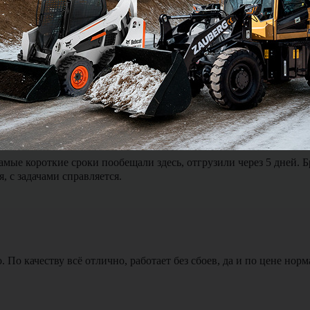
ялся и был на связи можно сказать 24 на 7. Доставка экскавато
мые короткие сроки пообещали здесь, отгрузили через 5 дней. 
, с задачами справляется.
По качеству всё отлично, работает без сбоев, да и по цене норм