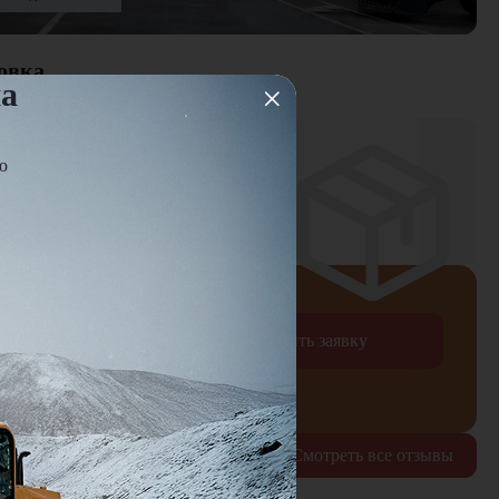
овка
на
ю
ней
оплаты
Отправить заявку
рждаю согласие на обработку
персональных данных
Смотреть все отзывы