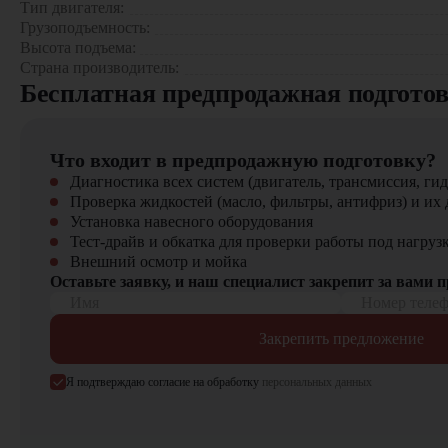
Логистические комплексы средней мощности
Тип двигателя:
Производственные цеха с паллетированными грузами
Грузоподъемность:
Торговые распределительные центры
Высота подъема:
Страна производитель:
Почему стоит выбрать Hyundai 13BR-7ac?
Бесплатная предпродажная подгото
Оптимальная грузоподъемность и компактность
Современная система управления
Что входит в предпродажную подготовку?
Энергоэффективность и высокая производительность
Надежность и долговечность
Диагностика всех систем (двигатель, трансмиссия, гид
Комфорт для оператора
Проверка жидкостей (масло, фильтры, антифриз) и их 
Установка навесного оборудования
Купить ричтрак Hyundai 13BR-7ac в компании
Тест-драйв и обкатка для проверки работы под нагруз
Внешний осмотр и мойка
Компания "ЦТО" – официальный дилер техники Hyundai, пре
Оставьте заявку, и наш специалист закрепит за вами 
погрузчиков, малой складской техники, навесного оборудова
Имя
Номер теле
Закрепить предложение
Мы осуществляем быструю доставку по всей России и обеспе
📞 Звоните прямо сейчас для уточнения деталей и оформления
Я подтверждаю согласие на обработку
персональных данных
Выбирайте надежность и качество – выбирайте Hyundai 1