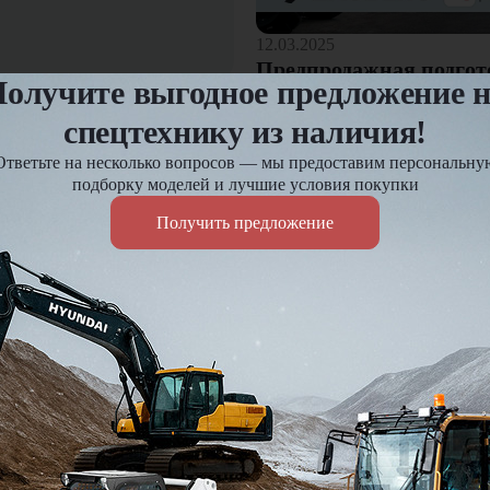
12.03.2025
Предпродажная подгот
олучите выгодное предложение 
спецтехнику из наличия!
Оплата и доставка
Ответьте на несколько вопросов — мы предоставим персональну
езд и
Доставка по России до 7 д
подборку моделей и лучшие условия покупки
Действует гибкая система 
Получить предложение
Подробнее
Я подтве