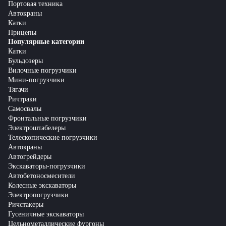
Портовая техника
Автокраны
Катки
Прицепы
Популярные категории
Катки
Бульдозеры
Вилочные погрузчики
Мини-погрузчики
Тягачи
Ричтраки
Самосвалы
Фронтальные погрузчики
Электроштабелеры
Телескопические погрузчики
Автокраны
Автогрейдеры
Экскаваторы-погрузчики
Автобетоносмесители
Колесные экскаваторы
Электропогрузчики
Ричстакеры
Гусеничные экскаваторы
Цельнометаллические фургоны