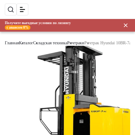
Получите выгодные условия по лизингу
с авансом 0%
Главная
Каталог
Складская техника
Ричтраки
Ричтрак Hyundai 10BR-7ac