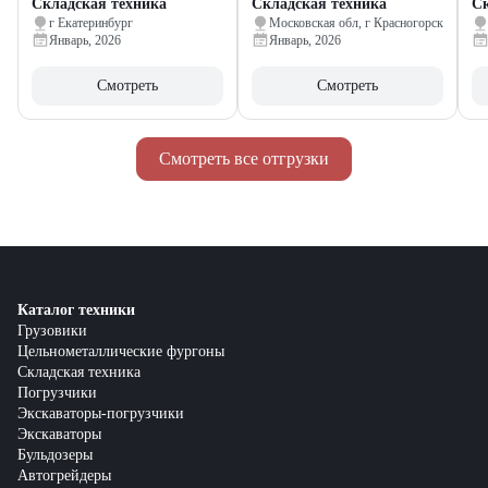
Складская техника
Складская техника
Ск
г Екатеринбург
Московская обл, г Красногорск
Январь, 2026
Январь, 2026
Смотреть
Смотреть
Смотреть все отгрузки
Каталог техники
Грузовики
Цельнометаллические фургоны
Складская техника
Погрузчики
Экскаваторы-погрузчики
Экскаваторы
Бульдозеры
Автогрейдеры