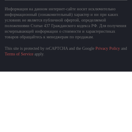
Информация на данном интернет-сайте носит исключительно
информационный (ознакомительный) характер и ни при каких
условиях не является публичной офертой, определяемой
положениями Статьи 437 Гражданского кодекса РФ. Для получения
исчерпывающей информации о стоимости и характеристиках
товаров обращайтесь к менеджерам по продажам.
This site is protected by reCAPTCHA and the Google
Privacy Policy
and
Terms of Service
apply.