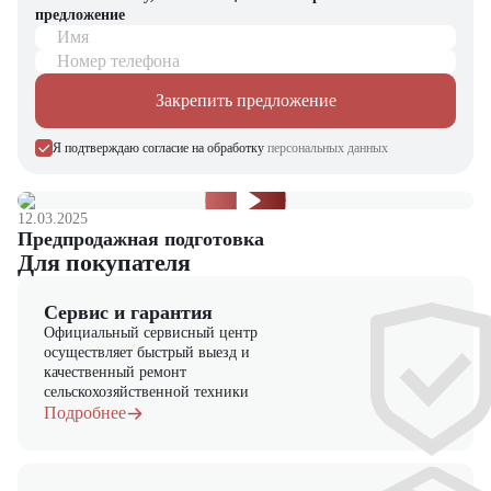
запчасти для долгосрочной эксплуатации, профессиональные
предложение
консультации по выбору техники.
Имя
Номер телефона
Мы осуществляем быструю доставку по всей России и
обеспечиваем сервисное обслуживание и ремонт.
Закрепить предложение
📞 Звоните прямо сейчас для уточнения деталей и оформления
заказа!
Я подтверждаю согласие на обработку
персональных данных
Выбирайте надежность и качество – выбирайте Hyundai 10BR-
7ac в "ЦТО"!
12.03.2025
Предпродажная подготовка
Для покупателя
Сервис и гарантия
Официальный сервисный центр
осуществляет быстрый выезд и
качественный ремонт
сельскохозяйственной техники
Подробнее