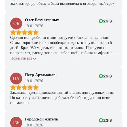
экскаватора до объекта была выполнена в оговоренный срок.
Олег Безматерных
ОБ
19.01.2026
Срочно понадобился мини погрузчик, искал из наличия.
Самые короткие сроки пообещали здесь, отгрузили через 5
дней. Брал 950 модель с снежным отвалом. Погрузчик
понравился, расход топлива небольшой, кабина комфортная,
с задачами справляется.
Показать все
Петр Артамонов
ПА
19.01.2026
Заказывал здесь шиномонтажный станок для грузовых авто.
По качеству всё отлично, работает без сбоев, да и по цене
нормально.
Городской житель
ГЖ
18.01.2026