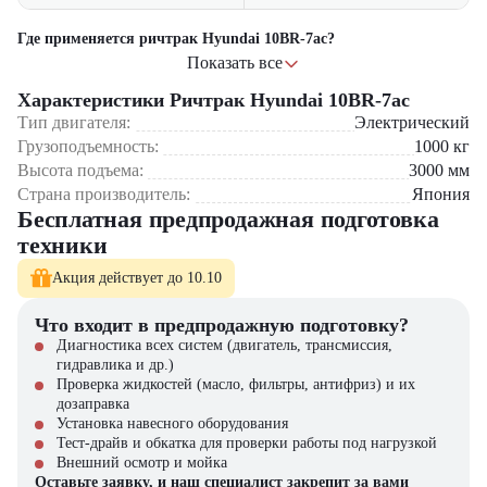
удобное сиденье и
Комфорт оператора
продуманная система
Где применяется ричтрак Hyundai 10BR-7ac?
управления
Показать все
Складские комплексы средней высоты
Характеристики Ричтрак Hyundai 10BR-7ac
Логистические центры
система автоматического
Производственные предприятия
Безопасность
торможения и защитные
Тип двигателя:
Электрический
Торговые склады и гипермаркеты
датчики
Грузоподъемность:
1000
кг
Высота подъема:
3000
мм
Почему стоит выбрать Hyundai 10BR-7ac?
Страна производитель:
Япония
Бесплатная предпродажная подготовка
Отличная маневренность и компактные размеры — идеален для
узких складов
техники
Интеллектуальная система управления и плавное ускорение
Долговечный и энергоэффективный электродвигатель
Акция действует до 10.10
Эргономичное рабочее место оператора с высоким уровнем
комфорта
Что входит в предпродажную подготовку?
Качество и технологии от мирового лидера Hyundai
Диагностика всех систем (двигатель, трансмиссия,
гидравлика и др.)
Купить ричтрак Hyundai 10BR-7ac в компании "ЦТО"
Проверка жидкостей (масло, фильтры, антифриз) и их
дозаправка
Компания "ЦТО" – официальный дилер техники Hyundai,
Установка навесного оборудования
предлагающий новые модели складского оборудования с гарантией.
Тест-драйв и обкатка для проверки работы под нагрузкой
У нас вы найдете: широкий выбор спецтехники, вилочных
Внешний осмотр и мойка
погрузчиков, малой складской техники, навесного оборудования,
Оставьте заявку, и наш специалист закрепит за вами