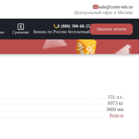
sale@centr-teh.ru
Центральный офис в Москве
8 (800) 300-68-25
Заказать звонок
Звонок по России бесплатный
ное
Сравнение
131
л.с.
6973
кг
3800
мм
Bobcat