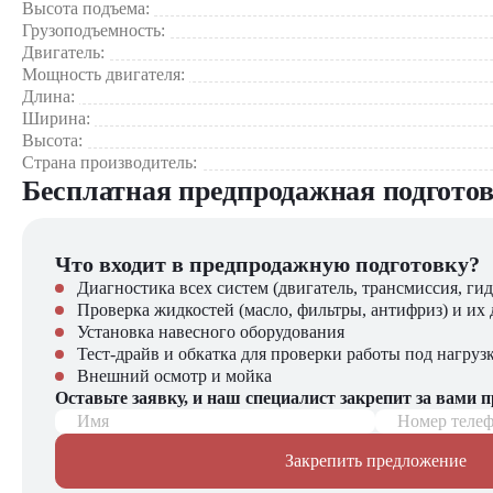
Высота подъема:
Система
Грузоподъемность:
Автомат
Безопасность
Двигатель:
подъеме 
Мощность двигателя:
Защитны
Длина:
Ширина:
Где применяется TL3870HF+Agri?
Высота:
Страна производитель:
Зернохранилища и элеваторы – работа с насыпными груза
Бесплатная предпродажная подгото
Кормозаготовительные комплексы – перемещение рулонов
Овощебазы и фруктохранилища – штабелирование продук
Перерабатывающие предприятия – работа с тяжелыми гру
Что входит в предпродажную подготовку?
Лесные хозяйства – транспортировка древесины
Диагностика всех систем (двигатель, трансмиссия, гид
Компания «ЦТО» – официальный дилер Bobcat – предлага
Проверка жидкостей (масло, фильтры, антифриз) и их 
Установка навесного оборудования
Новые ричстакеры с адаптацией под российские условия
Тест-драйв и обкатка для проверки работы под нагруз
Специальные сельхозкомплекты
Внешний осмотр и мойка
Оригинальные запчасти с доставкой по РФ
Оставьте заявку, и наш специалист закрепит за вами 
Гибкие программы финансирования
Имя
Номер теле
Закрепить предложение
В нашем каталоге вы также найдете: