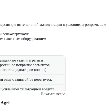
версия для интенсивной эксплуатации в условиях агропромышлен
и сельхозгрузками
ным навесным оборудованием
ищенные узлы и агрегаты
розийное покрытие элементов
 очистки радиаторов (опция)
я рама с защитой от перегрузок
с усиленной фильтрацией воздуха
ое сиденье с виброгашением
Показать все
я панель управления
Agri