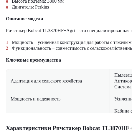
Высота подъема: 3800
мм
Двигатель: Perkins
Описание модели
Ричстакер Bobcat TL3870HF+Agri – это специализированная 
Мощность – усиленная конструкция для работы с тяжелым
Функциональность – совместимость с сельскохозяйствен
Ключевые преимущества
Пылезащ
Адаптация для сельского хозяйства
Антикор
Система
Мощность и надежность
Усиленна
Кабина 
Комфорт оператора
Подвесн
Цифрова
Характеристики Ричстакер Bobcat TL3870HF+