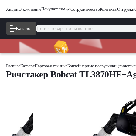
Покупателям
Акции
О компании
Сотрудничество
Контакты
Отгрузки
Каталог
Главная
Каталог
Портовая техника
Контейнерные погрузчики (ричстаке
Ричстакер Bobcat TL3870HF+Ag