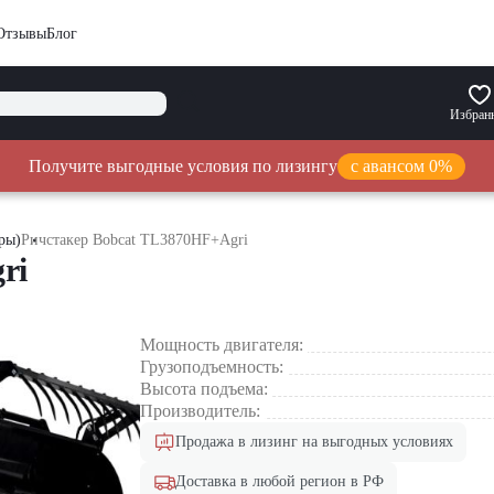
Отзывы
Блог
Избран
Получите выгодные условия по лизингу
с авансом 0%
ры)
Ричстакер Bobcat TL3870HF+Agri
ri
Мощность двигателя:
Грузоподъемность:
Высота подъема:
Производитель:
Продажа в лизинг на выгодных условиях
Доставка в любой регион в РФ