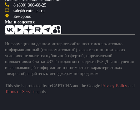
8 (800) 300-68-25
sale@centr-teh.ru
Кемерово
Мы в соцсетях
Информация на данном интернет-сайте носит исключительно
информационный (ознакомительный) характер и ни при каких
условиях не является публичной офертой, определяемой
положениями Статьи 437 Гражданского кодекса РФ. Для получения
исчерпывающей информации о стоимости и характеристиках
товаров обращайтесь к менеджерам по продажам.
This site is protected by reCAPTCHA and the Google
Privacy Policy
and
Terms of Service
apply.