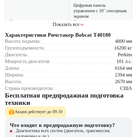
Цифровая панель
управления с 10" сенсорным
экраном
Инновационные технологии
Система дистанционного
Показать все
мониторинга состояния
Совместимость с системами
Характеристики Ричстакер Bobcat T40180
WMS и ERP
Высота подъема:
4000
мм
Грузоподъемность:
16200
кг
Кабина премиум-класса с
Двигатель:
Perkins
шумоизоляцией
Мощность двигателя:
101
л.с.
Климат-контроль с
Комфорт оператора
фильтрацией воздуха
Длина:
6164
мм
Эргономичное кресло с
Ширина:
2394
мм
подогревом
Высота:
2670
мм
Страна производитель:
США
Многоуровневая система
Бесплатная предпродажная подготовка
защиты (датчики
перегрузки, наклона,
техники
препятствий)
Безопасность
Акция действует до 09.10
Автоматическое аварийное
торможение
Защитные конструкции
Что входит в предпродажную подготовку?
ROPS/FOPS
Диагностика всех систем (двигатель, трансмиссия,
гидравлика и др.)