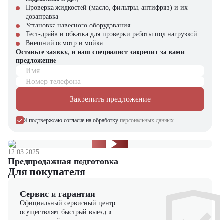
Проверка жидкостей (масло, фильтры, антифриз) и их
Области применения:
дозаправка
Установка навесного оборудования
Крупные распределительные центры (РЦ)
Тест-драйв и обкатка для проверки работы под нагрузкой
Промышленные склады металлопроката
Внешний осмотр и мойка
Логистические хабы международного класса
Оставьте заявку, и наш специалист закрепит за вами
Специализированные терминалы (химия, фармацевтика)
предложение
Крупнотоннажные грузовые площадки
Имя
Компания "ЦТО" – официальный дилер Bobcat в России –
Номер телефона
предлагает:
Закрепить предложение
Поставку новых машин с адаптацией под российские условия
Сервисное обслуживание по стандартам производителя
Я подтверждаю согласие на обработку
персональных данных
Поставку оригинальных запчастей
Программы лизинга с господдержкой
12.03.2025
Предпродажная подготовка
Для покупателя
Сервис и гарантия
Официальный сервисный центр
осуществляет быстрый выезд и