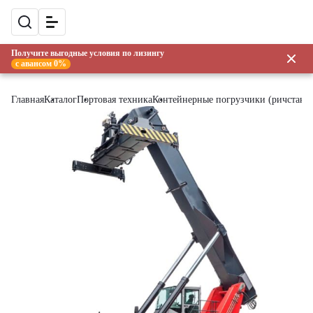
Получите выгодные условия по лизингу
с авансом 0%
Главная
Каталог
Портовая техника
Контейнерные погрузчики (ричстаке