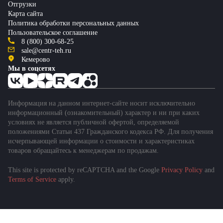
Отгрузки
Карта сайта
Политика обработки персональных данных
Пользовательское соглашение
8 (800) 300-68-25
sale@centr-teh.ru
Кемерово
Мы в соцсетях
Информация на данном интернет-сайте носит исключительно
информационный (ознакомительный) характер и ни при каких
условиях не является публичной офертой, определяемой
положениями Статьи 437 Гражданского кодекса РФ. Для получения
исчерпывающей информации о стоимости и характеристиках
товаров обращайтесь к менеджерам по продажам.
This site is protected by reCAPTCHA and the Google
Privacy Policy
and
Terms of Service
apply.