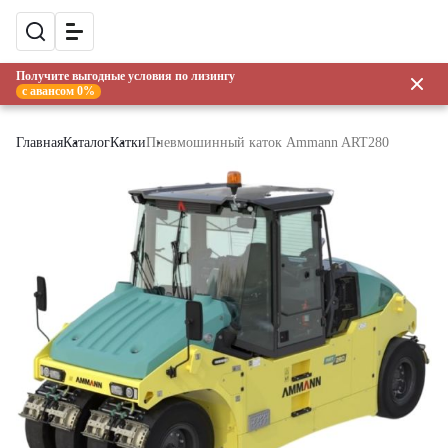
Получите выгодные условия по лизингу
с авансом 0%
Главная
Каталог
Катки
Пневмошинный каток Ammann ART280