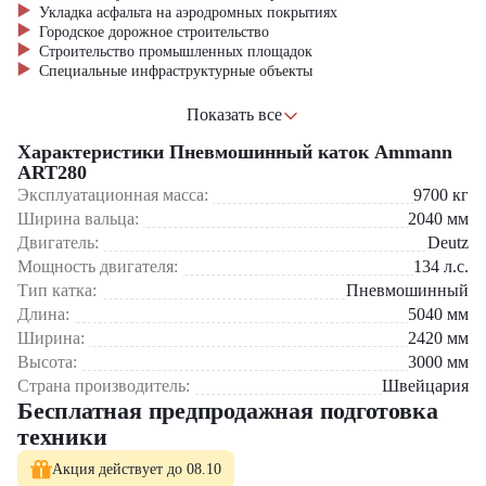
Укладка асфальта на аэродромных покрытиях
Городское дорожное строительство
Строительство промышленных площадок
Специальные инфраструктурные объекты
Приобрести Ammann ART280 можно в компании "ЦТО" –
Показать все
официального дилера Ammann. Мы предлагаем:
Характеристики Пневмошинный каток Ammann
Полный сервисный пакет
ART280
Оригинальные запчасти
Эксплуатационная масса:
9700
кг
Гибкие условия финансирования
Ширина вальца:
2040
мм
Профессиональные консультации
Двигатель:
Deutz
Мощность двигателя:
134
л.с.
Выбирайте Ammann ART280 для безупречного качества дорожных
работ! Полный ассортимент дорожной техники доступен на нашем
Тип катка:
Пневмошинный
сайте.
Длина:
5040
мм
Ширина:
2420
мм
Высота:
3000
мм
Страна производитель:
Швейцария
Бесплатная предпродажная подготовка
техники
Акция действует до 08.10