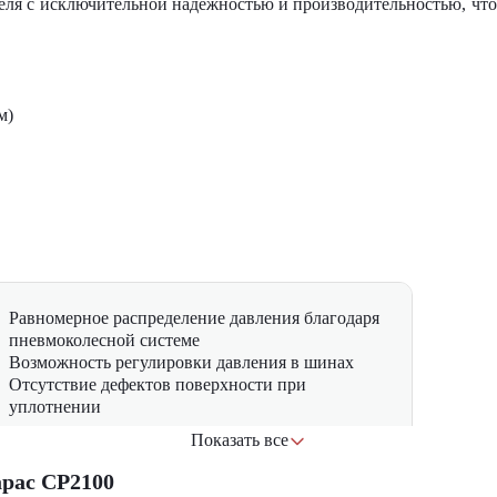
теля с исключительной надежностью и производительностью, что
м)
Равномерное распределение давления благодаря
пневмоколесной системе
Возможность регулировки давления в шинах
Отсутствие дефектов поверхности при
уплотнении
Показать все
Регулируемая масса за счет балластировки
pac CP2100
Возможность работы с различными типами