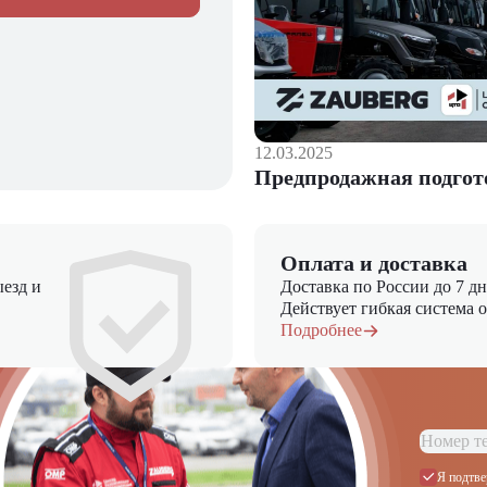
ое оборудование для подрядчиков, ценящих качество уплотнен
тиках, условиях покупки и специальных предложениях обращай
ть оптимальное решение для ваших строительных задач!
12.03.2025
Предпродажная подгот
Оплата и доставка
езд и
Доставка по России до 7 д
Действует гибкая система 
Подробнее
Я подтве