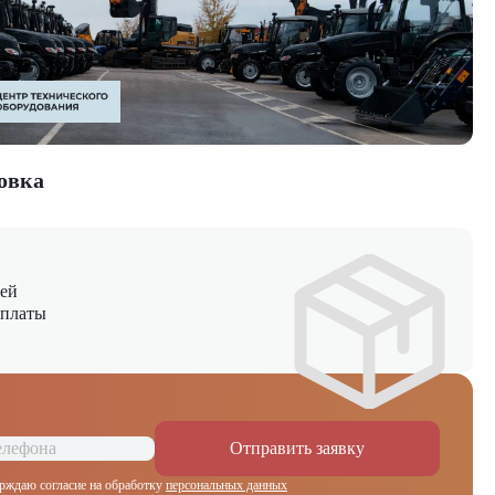
ия, надежность техники и экономическую эффективность. Для
тесь к специалистам компании "ЦТО".
овка
ней
оплаты
Отправить заявку
рждаю согласие на обработку
персональных данных