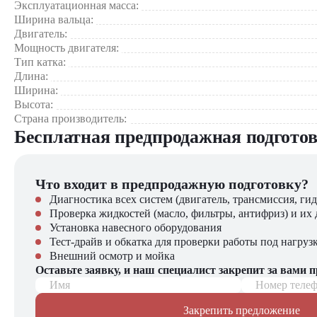
Эксплуатационная масса:
Универсальность применения
Ширина вальца:
Двигатель:
Мощность двигателя:
Тип катка:
Длина:
Области применения:
Ширина:
Комфорт оператора
Высота:
Финишное уплотнение асфальтобетонных покрытий
Страна производитель:
Строительство автомобильных дорог и магистралей
Бесплатная предпродажная подгото
Ремонт и реконструкция дорожного полотна
Устройство аэродромных покрытий
Экономичность эксплуатации
Строительство городских улиц и площадей
Что входит в предпродажную подготовку?
Уплотнение покрытий на парковках и стоянках
Диагностика всех систем (двигатель, трансмиссия, гид
Проверка жидкостей (масло, фильтры, антифриз) и их 
Почему стоит купить в "ЦТО"?
Надежность конструкции
Установка навесного оборудования
Тест-драйв и обкатка для проверки работы под нагруз
Официальный дилер Dynapac с полной гарантией произво
Внешний осмотр и мойка
Поставка новой техники с полным комплектом документо
Оставьте заявку, и наш специалист закрепит за вами 
Сертифицированное гарантийное и постгарантийное обс
Имя
Номер теле
Гибкие условия приобретения (лизинг, кредит)
Наличие оригинальных запчастей на складе
Закрепить предложение
Профессиональные консультации и техническая поддержк