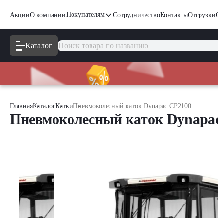
Покупателям
Акции
О компании
Сотрудничество
Контакты
Отгрузки
Каталог
Главная
Каталог
Катки
Пневмоколесный каток Dynapac CP2100
Пневмоколесный каток Dynapa