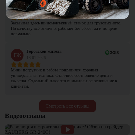
Петр Артамонов
ПА
19.01.2026
Заказывал здесь шиномонтажный станок для грузовых авто.
По качеству всё отлично, работает без сбоев, да и по цене
нормально.
Городской житель
ГЖ
18.01.2026
Мини погрузчик в работе понравился, хорошая
универсальная техника. Отличное соотношение цены и
качества. Отдельный плюс это внимательное отношение к
клиентам.
Смотреть все отзывы
Видеоотзывы