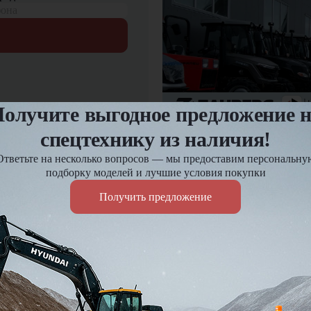
фона
олучите выгодное предложение 
спецтехнику из наличия!
12.03.2025
Предпродажная подгот
Ответьте на несколько вопросов — мы предоставим персональну
подборку моделей и лучшие условия покупки
Получить предложение
Оплата и доставка
езд и
Доставка по России до 7 д
Действует гибкая система 
Подробнее