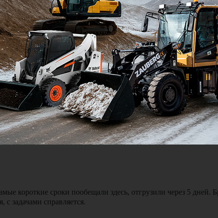
Я подтве
ялся и был на связи можно сказать 24 на 7. Доставка экскавато
мые короткие сроки пообещали здесь, отгрузили через 5 дней. 
, с задачами справляется.