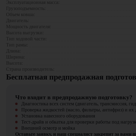
Эксплуатационная масса:
Комфорт
Грузоподъемность:
строительных объектах;
Объем ковша:
промышленных предприятиях;
Двигатель:
складах и логистических центрах;
Экономичность
Мощность двигателя:
фермерских и сельскохозяйственных хозяйствах;
Высота выгрузки:
в коммунальном хозяйстве для благоустройства и уборки т
Тип ходовой части:
Тип рамы:
Почему стоит выбрать Bobcat T870?
Длина:
Ширина:
Мини-погрузчик Bobcat T870 сочетает в себе мощность, у
Высота:
интенсивности эксплуатации.
Страна производитель:
Бесплатная предпродажная подгото
Купить Мини-погрузчик Bobcat T870
можно в компании
широкий выбор спецтехники, вилочной и малой складской те
Что входит в предпродажную подготовку?
Диагностика всех систем (двигатель, трансмиссия, гид
Проверка жидкостей (масло, фильтры, антифриз) и их 
Установка навесного оборудования
Тест-драйв и обкатка для проверки работы под нагруз
Внешний осмотр и мойка
Оставьте заявку, и наш специалист закрепит за вами 