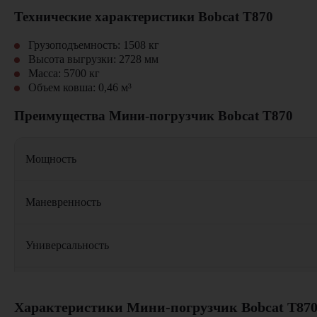
Технические характеристики Bobcat T870
Грузоподъемность: 1508 кг
Высота выгрузки: 2728 мм
Масса: 5700 кг
Объем ковша: 0,46 м³
Преимущества Мини-погрузчик Bobcat T870
Мощность
Маневренность
Универсальность
Надежность
Характеристики Мини-погрузчик Bobcat T87
Где применяется Мини-погрузчик Bobcat T870?