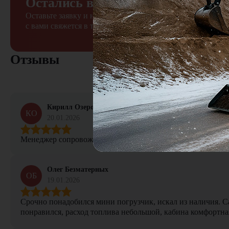
Остались вопросы?
Оставьте заявку и наш менеджер
с вами свяжется в течение 15 минут
Отзывы
Кирилл Озеров
КО
20.01.2026
Менеджер сопровождал сделку от начала и до конца, не тер
Олег Безматерных
ОБ
19.01.2026
Срочно понадобился мини погрузчик, искал из наличия. Са
понравился, расход топлива небольшой, кабина комфортная