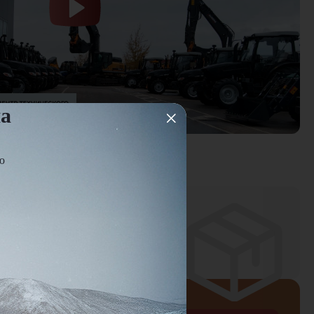
на
овка
ю
ней
оплаты