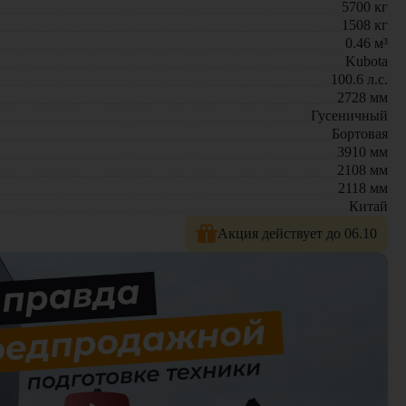
5700
кг
1508
кг
0.46
м³
Kubota
100.6
л.с.
2728
мм
Гусеничный
Бортовая
3910
мм
2108
мм
 работы даже в ограниченных пространствах и при высокой
2118
мм
Китай
лагает новые модели техники. На нашем сайте представлен
Акция действует до 06.10