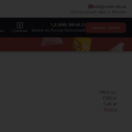
sale@centr-teh.ru
Центральный офис в Москве
8 (800) 300-68-25
Заказать звонок
Звонок по России бесплатный
ное
Сравнение
100.6
л.с.
1508
кг
0.46
м³
Bobcat