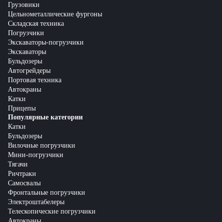
Грузовики
Цельнометаллические фургоны
Складская техника
Погрузчики
Экскаваторы-погрузчики
Экскаваторы
Бульдозеры
Автогрейдеры
Портовая техника
Автокраны
Катки
Прицепы
Популярные категории
Катки
Бульдозеры
Вилочные погрузчики
Мини-погрузчики
Тягачи
Ричтраки
Самосвалы
Фронтальные погрузчики
Электроштабелеры
Телескопические погрузчики
Автокраны