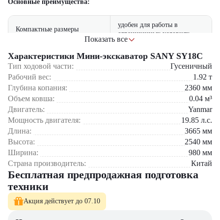
Основные преимущества:
удобен для работы в
Компактные размеры
ограниченных условиях
Показать все
19.85 л.с. для эффективной
Характеристики Мини-экскаватор SANY SY18C
Мощный двигатель
работы
Тип ходовой части:
Гусеничный
Рабочий вес:
1.92
т
1.92 тонны для удобной
Легкий вес
Глубина копания:
2360
мм
транспортировки
Объем ковша:
0.04
м³
Двигатель:
высокая проходимость на
Yanmar
Маневренность
сложных участках
Мощность двигателя:
19.85
л.с.
Длина:
3665
мм
регулируемое сиденье и
Высота:
Комфорт оператора
2540
мм
климат-контроль
Ширина:
980
мм
Страна производитель:
Китай
Бесплатная предпродажная подготовка
Этот мини-экскаватор станет незаменимым помощником в
техники
выполнении малых строительных и ландшафтных работ,
обеспечивая высокую производительность и удобство.
Акция действует до 07.10