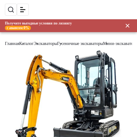
Получите выгодные условия по лизингу
с авансом 0%
Главная
Каталог
Экскаваторы
Гусеничные экскаваторы
Мини-экскаватор