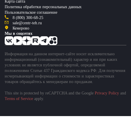
Карта сайта
Политика обработки персональных данных
Пользовательское соглашение
8 (800) 300-68-25
sale@centr-teh.ru
Кемерово
Мы в соцсетях
Информация на данном интернет-сайте носит исключительно
информационный (ознакомительный) характер и ни при каких
условиях не является публичной офертой, определяемой
положениями Статьи 437 Гражданского кодекса РФ. Для получения
исчерпывающей информации о стоимости и характеристиках
товаров обращайтесь к менеджерам по продажам.
This site is protected by reCAPTCHA and the Google
Privacy Policy
and
Terms of Service
apply.