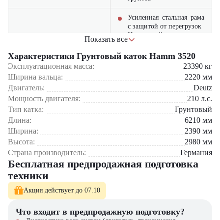
Усиленная стальная рама
с защитой от перегрузок
Износостойкие вальцы с
Показать все
Надежная конструкция
системой орошения
Немецкое качество
Характеристики Грунтовый каток Hamm 3520
сборки гарантирует
Эксплуатационная масса:
23390
кг
долгий срок службы
Ширина вальца:
2220
мм
Двигатель:
Deutz
Строительство
Мощность двигателя:
210
л.с.
автомагистралей и дорог
I категории
Тип катка:
Грунтовый
Уплотнение оснований
Области применения:
Длина:
6210
мм
аэродромных покрытий
Универсальность
Ширина:
2390
мм
Гидротехническое
Крупное дорожное строительство
применения
Высота:
2980
мм
строительство (плотины,
Аэродромное строительство
дамбы)
Страна производитель:
Германия
Гидротехническое строительство
Подготовка
Бесплатная предпродажная подготовка
Промышленное строительство
промышленных
техники
площадок
Компания "ЦТО" – официальный дилер Hamm – предлагает:
Акция действует до 07.10
Просторная кабина с
Новые катки с полной гарантией 2 года
панорамным обзором
Сервисное обслуживание по всей России
Что входит в предпродажную подготовку?
Регулируемое сиденье с
Оригинальные запчасти со склада в Москве