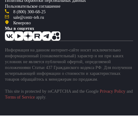
Политика обработки персональных данных
Пользовательское соглашение
8 (800) 300-68-25
sale@centr-teh.ru
Кемерово
Мы в соцсетях
Информация на данном интернет-сайте носит исключительно
информационный (ознакомительный) характер и ни при каких
условиях не является публичной офертой, определяемой
положениями Статьи 437 Гражданского кодекса РФ. Для получения
исчерпывающей информации о стоимости и характеристиках
товаров обращайтесь к менеджерам по продажам.
This site is protected by reCAPTCHA and the Google
Privacy Policy
and
Terms of Service
apply.