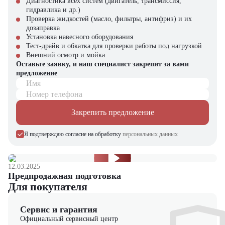
Диагностика всех систем (двигатель, трансмиссия,
Комфорт оператора
подогревом
Гибкие программы финансирования
гидравлика и др.)
Система климат-контроля
Доставку по всей территории РФ
Проверка жидкостей (масло, фильтры, антифриз) и их
Цветной дисплей
Обучение операторов
дозаправка
управления
Установка навесного оборудования
Грунтовый каток Hamm 3520 представляет собой профессиональное
Тест-драйв и обкатка для проверки работы под нагрузкой
оборудование для ответственных строительных проектов. Его
Оптимизированный
Внешний осмотр и мойка
мощная конструкция, передовые технологии уплотнения и
расход топлива
Оставьте заявку, и наш специалист закрепит за вами
немецкое качество делают эту модель оптимальным выбором для
Увеличенные
предложение
подрядных организаций, выполняющих крупные
Экономическая
межсервисные интервалы
Имя
инфраструктурные проекты.
эффективность
Доступность
Номер телефона
оригинальных запчастей
Для получения подробной технической консультации или
Низкая стоимость
Закрепить предложение
оформления заказа на грунтовый каток Hamm 3520 обращайтесь к
эксплуатации
специалистам компании "ЦТО". Мы предлагаем индивидуальные
условия сотрудничества и комплексное сервисное сопровождение
Я подтверждаю согласие на обработку
персональных данных
на весь период эксплуатации техники.
12.03.2025
Предпродажная подготовка
Для покупателя
Сервис и гарантия
Официальный сервисный центр