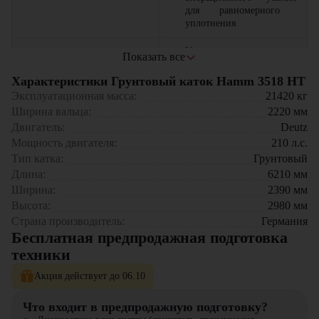
для равномерного
уплотнения
Усиленная конструкция
Показать все
рамы
выдерживает
интенсивные нагрузки
Характеристики Грунтовый каток Hamm 3518 HT
Износостойкие вальцы
с
Эксплуатационная масса:
21420
кг
защитным покрытием
Ширина вальца:
2220
мм
Надежность и долговечность
Немецкое качество
Двигатель:
Deutz
сборки
гарантирует
длительный срок службы
Мощность двигателя:
210
л.с.
Минимальные
Тип катка:
Грунтовый
требования к
Длина:
6210
мм
обслуживанию
Ширина:
2390
мм
Высота:
2980
мм
Уплотнения
земляного
полотна
при
Страна производитель:
Германия
строительстве дорог
Бесплатная предпродажная подготовка
Подготовки
оснований
техники
под асфальтобетонные
покрытия
Акция действует до 06.10
Универсальность
Формирования
насыпей
применения
и дамб
в
Что входит в предпродажную подготовку?
гидротехническом