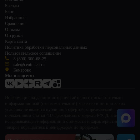
Бренды
Блог
Избранное
Сравнение
Отзывы
Отгрузки
Карта сайта
Политика обработки персональных данных
Пользовательское соглашение
8 (800) 300-68-25
sale@centr-teh.ru
Кемерово
Мы в соцсетях
Информация на данном интернет-сайте носит исключительно
информационный (ознакомительный) характер и ни при каких
условиях не является публичной офертой, определяемой
положениями Статьи 437 Гражданского кодекса РФ. Для получения
исчерпывающей информации о стоимости и характеристиках
товаров обращайтесь к менеджерам по продажам.
This site is protected by reCAPTCHA and the Google
Privacy Policy
and