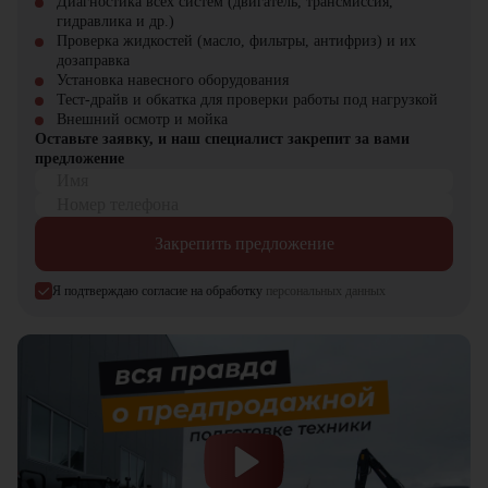
Диагностика всех систем (двигатель, трансмиссия,
строительстве
гидравлика и др.)
Работ на
промышленных
Проверка жидкостей (масло, фильтры, антифриз) и их
площадках
и
дозаправка
строительных объектах
Установка навесного оборудования
Тест-драйв и обкатка для проверки работы под нагрузкой
Просторная кабина
с
Внешний осмотр и мойка
панорамным обзором
Оставьте заявку, и наш специалист закрепит за вами
Эргономичное кресло
с
предложение
подогревом и
Имя
вентиляцией
Комфорт оператора
Номер телефона
Система климат-контроля
для работы в любых
Закрепить предложение
условиях
Низкий уровень шума и
вибрации
Я подтверждаю согласие на обработку
персональных данных
Оптимальный расход
топлива
Долгий срок службы
Экономическая
основных узлов
эффективность
Соответствие
экологическим
стандартам Stage V