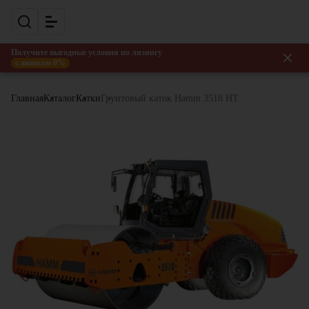
Получите выгодные условия по лизингу
с авансом 0%
Главная
Каталог
Катки
Грунтовый каток Hamm 3518 HT