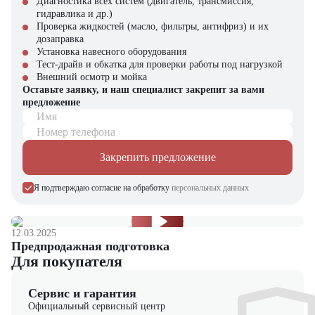
Диагностика всех систем (двигатель, трансмиссия,
строительных проектов.
(около 12 л/час)
гидравлика и др.)
Долгий срок службы
Экономическая
Проверка жидкостей (масло, фильтры, антифриз) и их
Выбирая технику Hamm, вы инвестируете в качество,
пневмоколес (до 10 000
эффективность
дозаправка
эффективность и долговечность. Обращайтесь в "ЦТО" – мы
часов)
Установка навесного оборудования
гарантируем лучшие условия покупки и полное сервисное
Минимальные затраты на
Тест-драйв и обкатка для проверки работы под нагрузкой
сопровождение!
обслуживание
Внешний осмотр и мойка
Оставьте заявку, и наш специалист закрепит за вами
предложение
Имя
Номер телефона
Закрепить предложение
Я подтверждаю согласие на обработку
персональных данных
12.03.2025
Предпродажная подготовка
Для покупателя
Сервис и гарантия
Официальный сервисный центр