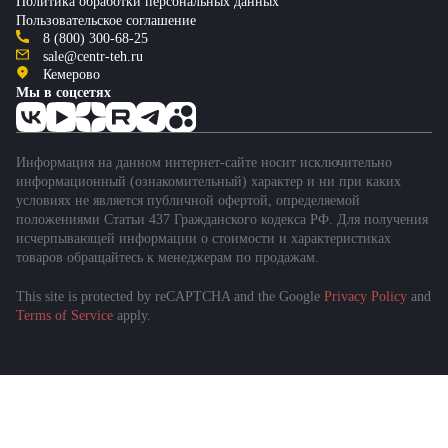
Политика обработки персональных данных
Пользовательское соглашение
8 (800) 300-68-25
sale@centr-teh.ru
Кемерово
Мы в соцсетях
Информация на данном интернет-сайте носит исключительно
информационный (ознакомительный) характер и ни при каких
условиях не является публичной офертой, определяемой
положениями Статьи 437 Гражданского кодекса РФ. Для получения
исчерпывающей информации о стоимости и характеристиках
товаров обращайтесь к менеджерам по продажам.
This site is protected by reCAPTCHA and the Google
Privacy Policy
and
Terms of Service
apply.