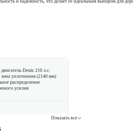
льность и надежность, что делает ее идеальным выбором для дор
вигатель Deutz 210 л.с.
зона уплотнения (2140 мм)
ьное распределение
онного усилия
я конструкция рамы
Показать все
тойкие вальцы
6
 качество сборки