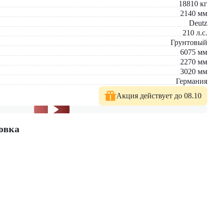
18810
кг
2140
мм
Deutz
210
л.с.
Грунтовый
6075
мм
2270
мм
3020
мм
Германия
Акция действует до 08.10
овка
ущества включают немецкое качество, высокую эффективность