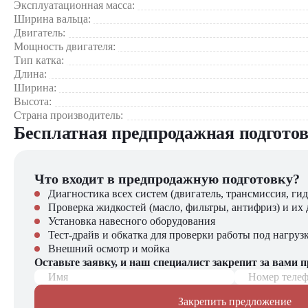
Минимал
Эксплуатационная масса:
обслужи
Ширина вальца:
Двигатель:
Мощность двигателя:
Тип катка:
Строител
Длина:
Подгото
Универсальность применения
Ширина:
Формиро
Высота:
Промышл
Страна производитель:
Бесплатная предпродажная подгото
Просторн
Компания "ЦТО" - официальный дилер Hamm - предлагае
обзором
Комфорт оператора
Эргономи
Новые катки Hamm 3516 с гарантией
Система 
Что входит в предпродажную подготовку?
Профессиональное обслуживание
Низкий 
Диагностика всех систем (двигатель, трансмиссия, гид
Оригинальные запчасти
Проверка жидкостей (масло, фильтры, антифриз) и их 
Гибкие условия покупки
Оптимал
Установка навесного оборудования
Доставку по России
Экономическая эффективность
Долгий 
Тест-драйв и обкатка для проверки работы под нагруз
Соответс
Внешний осмотр и мойка
Грунтовый каток Hamm 3516 - это надежное и производитель
Оставьте заявку, и наш специалист закрепит за вами 
и комфорт эксплуатации.
Имя
Номер теле
Для приобретения или консультации обращайтесь в "ЦТО". 
Закрепить предложение