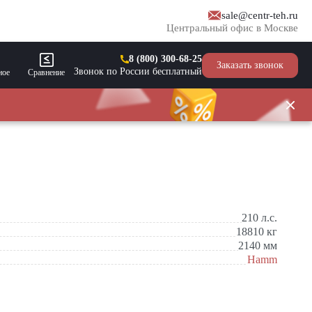
sale@centr-teh.ru
Центральный офис в Москве
8 (800) 300-68-25
Заказать звонок
Звонок по России бесплатный
ное
Сравнение
210
л.с.
18810
кг
2140
мм
Hamm