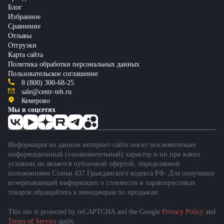
Блог
Избранное
Сравнение
Отзывы
Отгрузки
Карта сайта
Политика обработки персональных данных
Пользовательское соглашение
8 (800) 300-68-25
sale@centr-teh.ru
Кемерово
Мы в соцсетях
Информация на данном интернет-сайте носит исключительно
информационный (ознакомительный) характер и ни при каких
условиях не является публичной офертой, определяемой
положениями Статьи 437 Гражданского кодекса РФ. Для получения
исчерпывающей информации о стоимости и характеристиках
товаров обращайтесь к менеджерам по продажам.
This site is protected by reCAPTCHA and the Google
Privacy Policy
and
Terms of Service
apply.