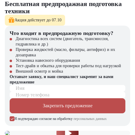
широкое распространение модели обеспечивает доступность
Бесплатная предпродажная подготовка
запчастей и обслуживания. Этот фургон создан для ежедневной
техники
интенсивной работы, являясь фундаментом для стабильной и
предсказуемой логистики.
Акция действует до 07.10
Что входит в предпродажную подготовку?
Диагностика всех систем (двигатель, трансмиссия,
гидравлика и др.)
Проверка жидкостей (масло, фильтры, антифриз) и их
дозаправка
Установка навесного оборудования
Тест-драйв и обкатка для проверки работы под нагрузкой
Внешний осмотр и мойка
Оставьте заявку, и наш специалист закрепит за вами
предложение
Имя
Номер телефона
Закрепить предложение
Я подтверждаю согласие на обработку
персональных данных