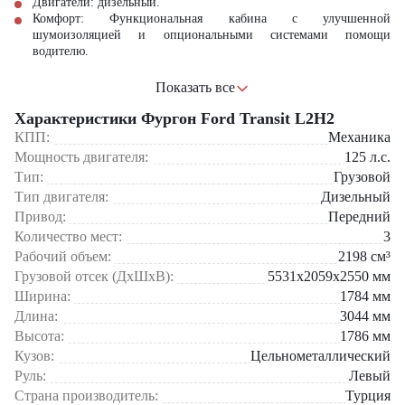
Двигатели: дизельный.
Комфорт:
Функциональная кабина с улучшенной
шумоизоляцией и опциональными системами помощи
водителю.
Сферы применения:
Показать все
Характеристики Фургон Ford Transit L2H2
Межгородская и региональная логистика с перевозкой
объемных, но не тяжеловесных грузов на паллетах.
КПП:
Механика
Сервисные и инженерные службы для перевозки высокого
Мощность двигателя:
125
л.с.
оборудования, строительных лестниц, длинных труб.
Тип:
Грузовой
Оборудование мобильных офисов, лабораторий или
Тип двигателя:
Дизельный
медицинских пунктов с возможностью установки высоких
стеллажей.
Привод:
Передний
Транспорт для предприятий торговли и услуг, где необходим
Количество мест:
3
регулярный завоз крупногабаритного товара (мебель, бытовая
Рабочий объем:
2198
см³
техника, стройматериалы).
Грузовой отсек (ДхШхВ):
5531x2059x2550
мм
База для специализированных надстроек
(рефрижераторы,
Ширина:
изотермические фургоны) в пищевой и медицинской отраслях.
1784
мм
Длина:
3044
мм
Ford Transit L2H2
— это прагматичный выбор для бизнеса, где
Высота:
1786
мм
каждый кубический метр на счету. Он предлагает оптимальное
Кузов:
Цельнометаллический
соотношение габаритов, разрешенных для беспрепятственного
Руль:
Левый
движения в городе, и фактической полезной нагрузки. Простая и
ремонтопригодная конструкция минимизирует время простоя, а
Страна производитель:
Турция