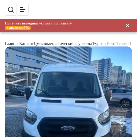
Получите выгодные условия по лизингу
с авансом 0%
Главная
Каталог
Цельнометаллические фургоны
Фургон Ford Transit L2