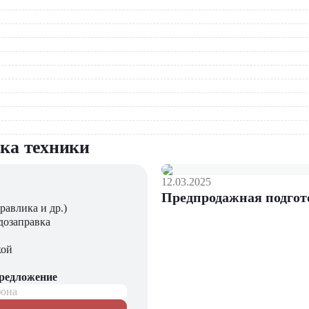
лагает широкий выбор моделей фронтальных погрузчиков по са
машины. Мы осуществляем продажу спецтехники и предлагаем в
вка техники
12.03.2025
Предпродажная подгот
равлика и др.)
дозаправка
кой
предложение
фона