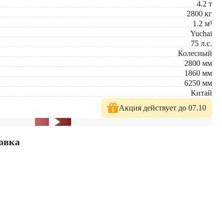
мым выгодным ценам. В нашем каталоге вы найдёте
4.2
т
ыгодные условия лизинга.
2800
кг
1.2
м³
Yuchai
75
л.с.
Колесный
2800
мм
1860
мм
6250
мм
Китай
Акция действует до 07.10
овка