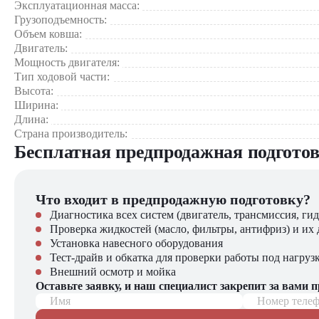
ЦТО
— официальный дилер китайских производителей, пред
Эксплуатационная масса:
необходимые характеристики и подробное описание каждой 
Грузоподъемность:
Объем ковша:
Двигатель:
Мощность двигателя:
Тип ходовой части:
Высота:
Ширина:
Длина:
Страна производитель:
Бесплатная предпродажная подгото
Что входит в предпродажную подготовку?
Диагностика всех систем (двигатель, трансмиссия, гид
Проверка жидкостей (масло, фильтры, антифриз) и их 
Установка навесного оборудования
Тест-драйв и обкатка для проверки работы под нагруз
Внешний осмотр и мойка
Оставьте заявку, и наш специалист закрепит за вами 
Имя
Номер теле