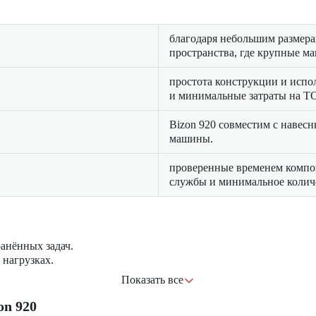
благодаря небольшим размерам
пространства, где крупные м
простота конструкции и испо
и минимальные затраты на Т
Bizon 920 совместим с навес
машины.
проверенные временем компон
службы и минимальное колич
анённых задач.
 нагрузках.
иками и другими транспортными средствами.
Показать все
пециальной подготовки оператора.
n 920