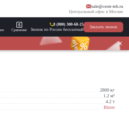
sale@centr-teh.ru
Центральный офис в Москве
8 (800) 300-68-25
Заказать звонок
Звонок по России бесплатный
ное
Сравнение
2800
кг
1.2
м³
4.2
т
Bizon