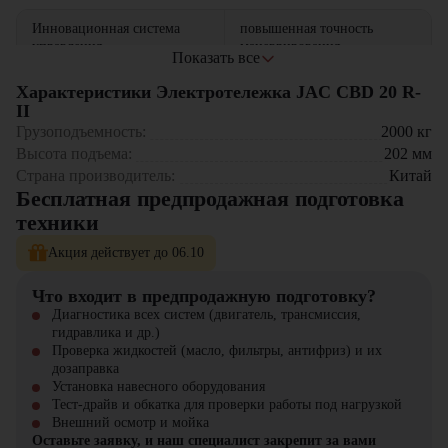
Инновационная система
повышенная точность
управления
маневрирования
Показать все
повышенный срок службы
Характеристики Электротележка JAC CBD 20 R-
Усиленная конструкция
при интенсивной
II
рамы
эксплуатации
Грузоподъемность:
2000
кг
Высота подъема:
202
мм
комфортная работа в
Пониженный уровень шума
Страна производитель:
Китай
закрытых помещениях
Бесплатная предпродажная подготовка
техники
Модернизированная
плавность хода даже при
подвеска
полной загрузке
Акция действует до 06.10
Области применения:
Что входит в предпродажную подготовку?
Диагностика всех систем (двигатель, трансмиссия,
Современные складские комплексы
– ежедневная обработка
гидравлика и др.)
товарных потоков
Проверка жидкостей (масло, фильтры, антифриз) и их
Производственные цеха
– транспортировка комплектующих и
дозаправка
готовой продукции
Установка навесного оборудования
Крупные торговые сети
– перемещение товаров в торговых
Тест-драйв и обкатка для проверки работы под нагрузкой
залах и на складах
Внешний осмотр и мойка
Логистические центры
– быстрая обработка входящих/
Оставьте заявку, и наш специалист закрепит за вами
исходящих грузов