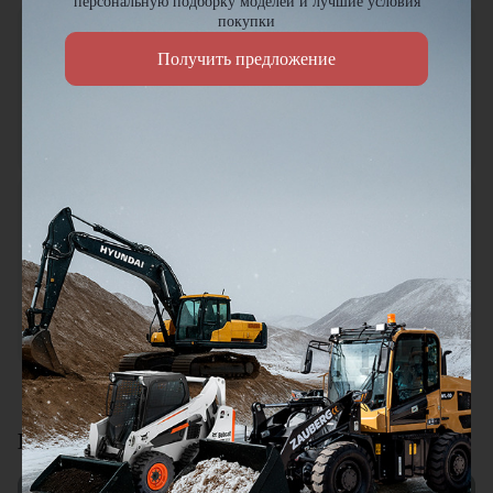
персональную подборку моделей и лучшие условия
покупки
Петр Артамонов
ПА
Получить предложение
19.01.2026
Заказывал здесь шиномонтажный станок для грузовых авто.
По качеству всё отлично, работает без сбоев, да и по цене
нормально.
Городской житель
ГЖ
18.01.2026
Мини погрузчик в работе понравился, хорошая
универсальная техника. Отличное соотношение цены и
качества. Отдельный плюс это внимательное отношение к
клиентам.
Смотреть все отзывы
Видеоотзывы