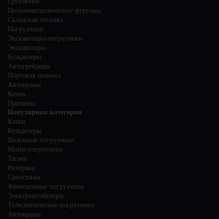
Грузовики
Цельнометаллические фургоны
Складская техника
Погрузчики
Экскаваторы-погрузчики
Экскаваторы
Бульдозеры
Автогрейдеры
Портовая техника
Автокраны
Катки
Прицепы
Популярные категории
Катки
Бульдозеры
Вилочные погрузчики
Мини-погрузчики
Тягачи
Ричтраки
Самосвалы
Фронтальные погрузчики
Электроштабелеры
Телескопические погрузчики
Автокраны