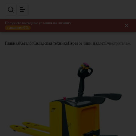
Получите выгодные условия по лизингу
с авансом 0%
Главная
Каталог
Складская техника
Перевозчики паллет
Электротележка 