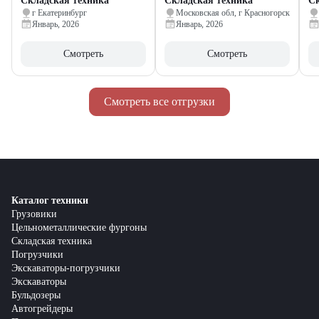
Складская техника
Складская техника
Ск
г Екатеринбург
Московская обл, г Красногорск
Январь, 2026
Январь, 2026
Смотреть
Смотреть
Смотреть все отгрузки
Каталог техники
Грузовики
Цельнометаллические фургоны
Складская техника
Погрузчики
Экскаваторы-погрузчики
Экскаваторы
Бульдозеры
Автогрейдеры