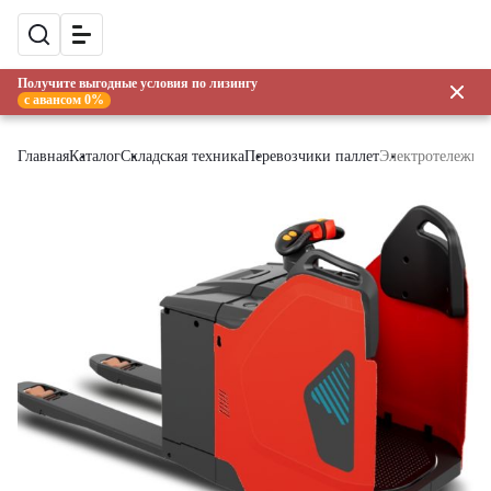
Получите выгодные условия по лизингу
с авансом 0%
Главная
Каталог
Складская техника
Перевозчики паллет
Электротележка