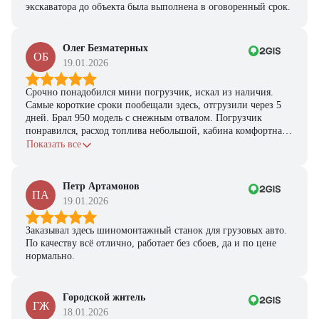
экскаватора до объекта была выполнена в оговоренный срок.
Олег Безматерных
ОБ
19.01.2026
Срочно понадобился мини погрузчик, искал из наличия.
Самые короткие сроки пообещали здесь, отгрузили через 5
дней. Брал 950 модель с снежным отвалом. Погрузчик
понравился, расход топлива небольшой, кабина комфортная,
с задачами справляется.
Показать все
Петр Артамонов
ПА
19.01.2026
Заказывал здесь шиномонтажный станок для грузовых авто.
По качеству всё отлично, работает без сбоев, да и по цене
нормально.
Городской житель
ГЖ
18.01.2026