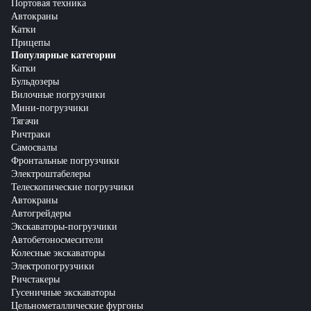
Портовая техника
Автокраны
Катки
Прицепы
Популярные категории
Катки
Бульдозеры
Вилочные погрузчики
Мини-погрузчики
Тягачи
Ричтраки
Самосвалы
Фронтальные погрузчики
Электроштабелеры
Телескопические погрузчики
Автокраны
Автогрейдеры
Экскаваторы-погрузчики
Автобетоносмесители
Колесные экскаваторы
Электропогрузчики
Ричстакеры
Гусеничные экскаваторы
Цельнометаллические фургоны