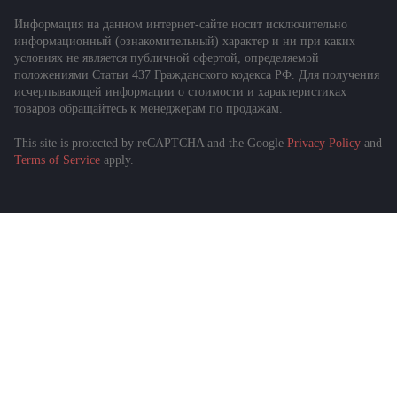
Информация на данном интернет-сайте носит исключительно
информационный (ознакомительный) характер и ни при каких
условиях не является публичной офертой, определяемой
положениями Статьи 437 Гражданского кодекса РФ. Для получения
исчерпывающей информации о стоимости и характеристиках
товаров обращайтесь к менеджерам по продажам.
This site is protected by reCAPTCHA and the Google
Privacy Policy
and
Terms of Service
apply.