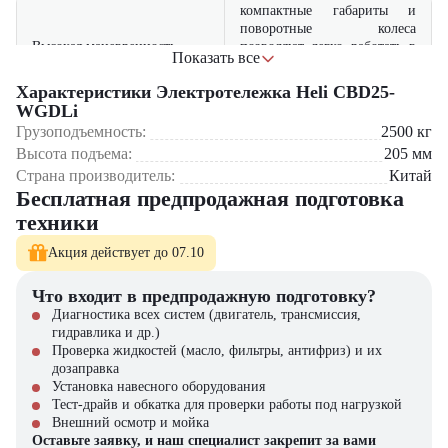
компактные габариты и
поворотные колеса
Высокая маневренность
позволяют легко работать в
Показать все
узких проходах и на
стесненных площадях
Характеристики Электротележка Heli CBD25-
WGDLi
прочная стальная
Грузоподъемность:
2500
кг
конструкция и качественные
Высота подъема:
205
мм
комплектующие
Надежность и долговечность
Страна производитель:
Китай
обеспечивают длительный
Бесплатная предпродажная подготовка
срок службы даже при
интенсивной эксплуатации
техники
электропривод снижает
Акция действует до 07.10
затраты на обслуживание по
Экономичность
сравнению с дизельными
Что входит в предпродажную подготовку?
аналогами
Диагностика всех систем (двигатель, трансмиссия,
гидравлика и др.)
система плавного
Проверка жидкостей (масло, фильтры, антифриз) и их
торможения и устойчивая
дозаправка
Безопасность
платформа предотвращают
Установка навесного оборудования
опрокидывание и
Тест-драйв и обкатка для проверки работы под нагрузкой
повреждение грузов
Внешний осмотр и мойка
Оставьте заявку, и наш специалист закрепит за вами