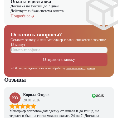
На нашем сайте вы найдете широкий выбор складской техники,
Оплата и доставка
включая вилочные погрузчики, малую складскую технику, навесное
Доставка по России до 7 дней
оборудование и запчасти. Обращайтесь – поможем подобрать
Действует гибкая система оплаты
оптимальное решение для вашего бизнеса!
Подробнее
Остались вопросы?
Оставьте заявку и наш менеджер
с вами свяжется в течение
15 минут
Отправить заявку
Я подтверждаю согласие на обработку
персональных данных
Отзывы
Кирилл Озеров
КО
20.01.2026
Менеджер сопровождал сделку от начала и до конца, не
терялся и был на связи можно сказать 24 на 7. Доставка