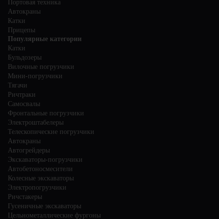
Портовая техника
Автокраны
Катки
Прицепы
Популярные категории
Катки
Бульдозеры
Вилочные погрузчики
Мини-погрузчики
Тягачи
Ричтраки
Самосвалы
Фронтальные погрузчики
Электроштабелеры
Телескопические погрузчики
Автокраны
Автогрейдеры
Экскаваторы-погрузчики
Автобетоносмесители
Колесные экскаваторы
Электропогрузчики
Ричстакеры
Гусеничные экскаваторы
Цельнометаллические фургоны