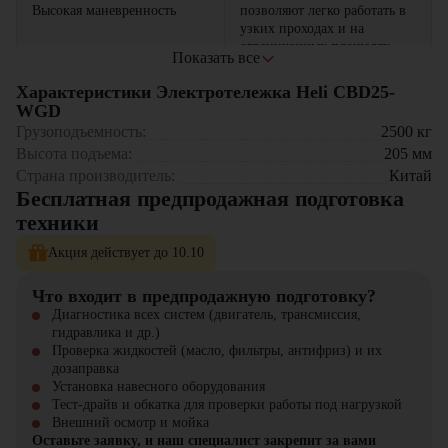
Высокая маневренность
позволяют легко работать в
узких проходах и на
ограниченных площадях
Показать все
прочная конструкция и
Характеристики Электротележка Heli CBD25-
качественные материалы
WGD
Надежность и долговечность
обеспечивают длительный
Грузоподъемность:
2500
кг
срок службы даже при
Высота подъема:
205
мм
интенсивной эксплуатации
Страна производитель:
Китай
Бесплатная предпродажная подготовка
электропривод снижает
затраты на обслуживание по
техники
Экономичность
сравнению с дизельными
аналогами
Акция действует до 10.10
система торможения и
Что входит в предпродажную подготовку?
устойчивая платформа
Диагностика всех систем (двигатель, трансмиссия,
Безопасность
предотвращают
гидравлика и др.)
опрокидывание и
Проверка жидкостей (масло, фильтры, антифриз) и их
повреждение грузов
дозаправка
Установка навесного оборудования
Тест-драйв и обкатка для проверки работы под нагрузкой
Где применяется электротележка Heli CBD25-WGD?
Внешний осмотр и мойка
Оставьте заявку, и наш специалист закрепит за вами
Складов и логистических центров – перевозка паллет, коробок и