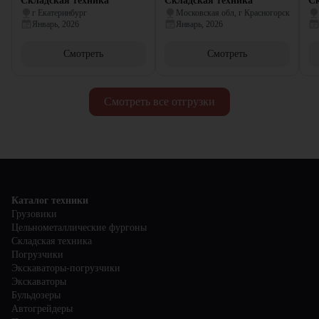
Складская техника
Складская техника
Ск
г Екатеринбург
Московская обл, г Красногорск
Январь, 2026
Январь, 2026
Смотреть
Смотреть
Смотреть все отгрузки
Каталог техники
Грузовики
Цельнометаллические фургоны
Складская техника
Погрузчики
Экскаваторы-погрузчики
Экскаваторы
Бульдозеры
Автогрейдеры