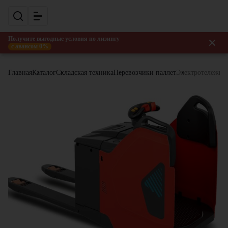
Получите выгодные условия по лизингу
с авансом 0%
Главная
Каталог
Складская техника
Перевозчики паллет
Электротележка