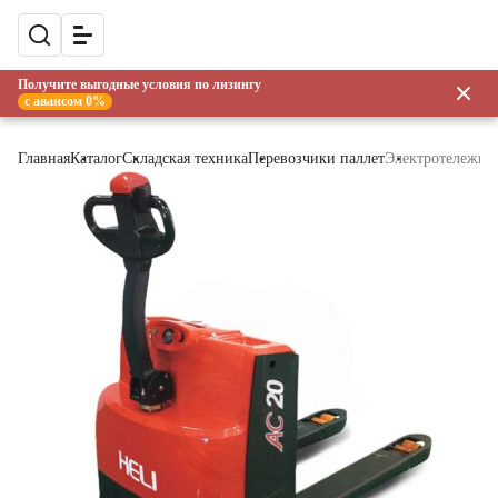
Получите выгодные условия по лизингу
с авансом 0%
Главная
Каталог
Складская техника
Перевозчики паллет
Электротележка 