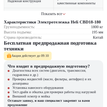
Надежная конструкция
качественные компоненты
низкие эксплуатационные
Показать все
Экономичность
затраты
Характеристики Электротележка Heli CBD18-180
эргономичная рукоятка с
Грузоподъемность:
1800
кг
Удобство управления
интуитивным контролем
Высота подъема:
195
мм
Страна производитель:
Китай
комфортная эксплуатация в
Бесплатная предпродажная подготовка
Бесшумная работа
закрытых помещениях
техники
Области применения:
Акция действует до 09.10
Склады и логистические центры – перемещение паллет с
Что входит в предпродажную подготовку?
товарами
Диагностика всех систем (двигатель, трансмиссия,
Производственные предприятия – транспортировка сырья и
гидравлика и др.)
готовой продукции
Проверка жидкостей (масло, фильтры, антифриз) и их
Торговые залы и гипермаркеты – работа в залах и складских
дозаправка
помещениях
Установка навесного оборудования
Строительные площадки – перевозка строительных материалов
Тест-драйв и обкатка для проверки работы под нагрузкой
Фармацевтические и пищевые производства – работа с
Внешний осмотр и мойка
чувствительными грузами
Оставьте заявку, и наш специалист закрепит за вами
предложение
Почему стоит выбрать Heli CBD18-180?